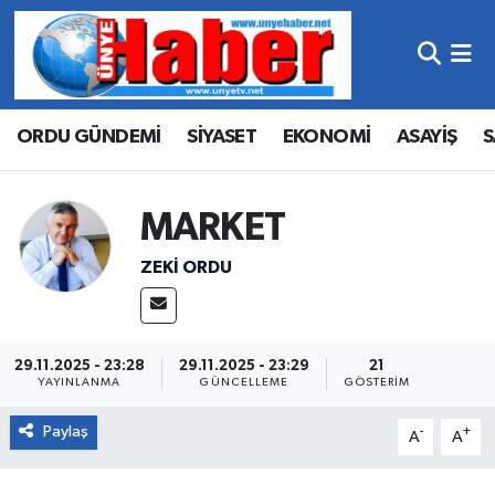
Hava Durumu
ORDU GÜNDEMİ
SİYASET
EKONOMİ
ASAYİŞ
S
Trafik Durumu
Süper Lig Puan Durumu ve Fikstür
MARKET
Tüm Manşetler
ZEKI ORDU
Son Dakika Haberleri
Haber Arşivi
29.11.2025 - 23:28
29.11.2025 - 23:29
21
YAYINLANMA
GÜNCELLEME
GÖSTERIM
Paylaş
-
+
A
A