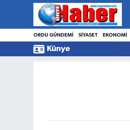
Hava Durumu
ORDU GÜNDEMİ
SİYASET
EKONOMİ
Trafik Durumu
Künye
Süper Lig Puan Durumu ve Fikstür
Tüm Manşetler
Son Dakika Haberleri
Haber Arşivi