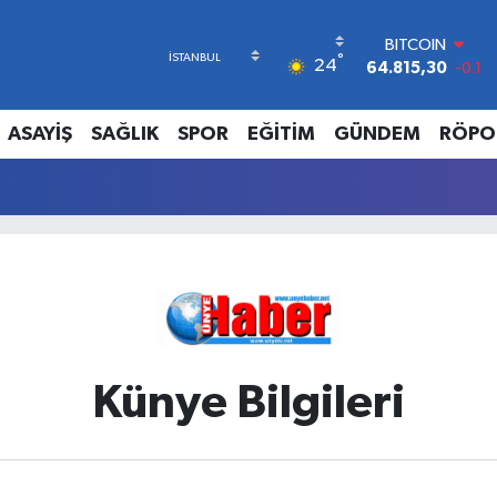
BITCOIN
°
24
64.815,30
-0.1
DOLAR
47,7436
0.18
ASAYİŞ
SAĞLIK
SPOR
EĞİTİM
GÜNDEM
RÖPO
EURO
55,2510
0.32
STERLİN
64,4811
0.38
GRAM ALTIN
6660.55
0
BİST100
13.779
-14
Künye Bilgileri