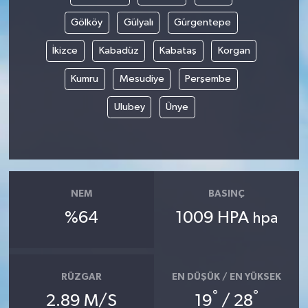
Gölköy
Gülyalı
Gürgentepe
İkizce
Kabadüz
Kabataş
Korgan
Kumru
Mesudiye
Perşembe
Ulubey
Ünye
NEM
BASINÇ
%64
1009 HPA
hpa
RÜZGAR
EN DÜŞÜK / EN YÜKSEK
°
°
2.89 M/S
19
/ 28