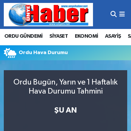
Hava Durumu
ORDU GÜNDEMİ
SİYASET
EKONOMİ
ASAYİŞ
S
Trafik Durumu
Süper Lig Puan Durumu ve Fikstür
Ordu Hava Durumu
Tüm Manşetler
Ordu Bugün, Yarın ve 1 Haftalık
Son Dakika Haberleri
Hava Durumu Tahmini
Haber Arşivi
ŞU AN