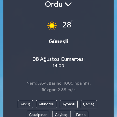
Ordu
°
28
Güneşli
08 Ağustos Cumartesi
14:00
Nem: %64, Basınç: 1009 hpa hPa,
Rüzgar: 2.89 m/s
Akkuş
Altınordu
Aybastı
Çamaş
Çatalpınar
Çaybaşı
Fatsa