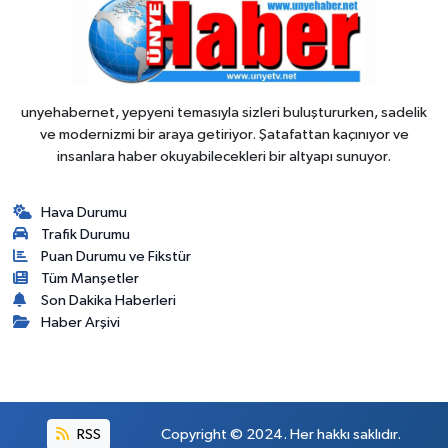
unyehabernet, yepyeni temasıyla sizleri buluştururken, sadelik
ve modernizmi bir araya getiriyor. Şatafattan kaçınıyor ve
insanlara haber okuyabilecekleri bir altyapı sunuyor.
Hava Durumu
Trafik Durumu
Puan Durumu ve Fikstür
Tüm Manşetler
Son Dakika Haberleri
Haber Arşivi
RSS
Copyright © 2024. Her hakkı saklıdır.