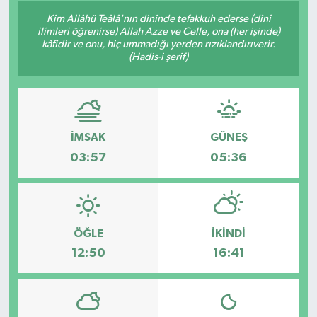
Kim Allâhü Teâlâ'nın dininde tefakkuh ederse (dînî
ilimleri öğrenirse) Allah Azze ve Celle, ona (her işinde)
kâfidir ve onu, hiç ummadığı yerden rızıklandırıverir.
(Hadis-i şerif)
İMSAK
GÜNEŞ
03:57
05:36
ÖĞLE
İKINDI
12:50
16:41