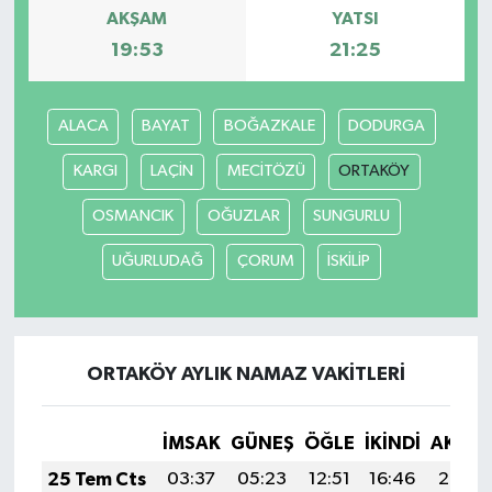
AKŞAM
YATSI
19:53
21:25
ALACA
BAYAT
BOĞAZKALE
DODURGA
KARGI
LAÇİN
MECİTÖZÜ
ORTAKÖY
OSMANCIK
OĞUZLAR
SUNGURLU
UĞURLUDAĞ
ÇORUM
İSKİLİP
ORTAKÖY AYLIK NAMAZ VAKITLERI
İMSAK
GÜNEŞ
ÖĞLE
İKINDI
AKŞA
25 Tem Cts
03:37
05:23
12:51
16:46
20:08