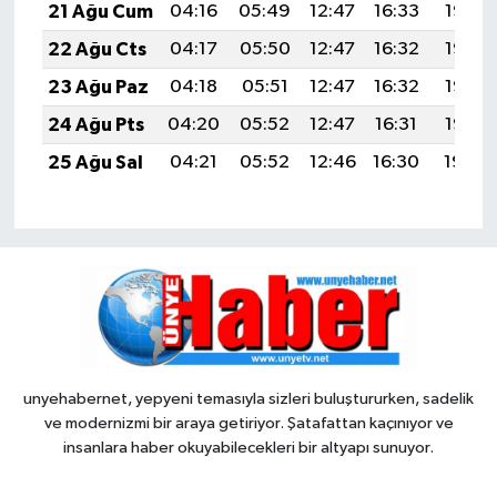
21 Ağu Cum
04:16
05:49
12:47
16:33
19:36
22 Ağu Cts
04:17
05:50
12:47
16:32
19:35
23 Ağu Paz
04:18
05:51
12:47
16:32
19:33
24 Ağu Pts
04:20
05:52
12:47
16:31
19:32
25 Ağu Sal
04:21
05:52
12:46
16:30
19:30
unyehabernet, yepyeni temasıyla sizleri buluştururken, sadelik
ve modernizmi bir araya getiriyor. Şatafattan kaçınıyor ve
insanlara haber okuyabilecekleri bir altyapı sunuyor.