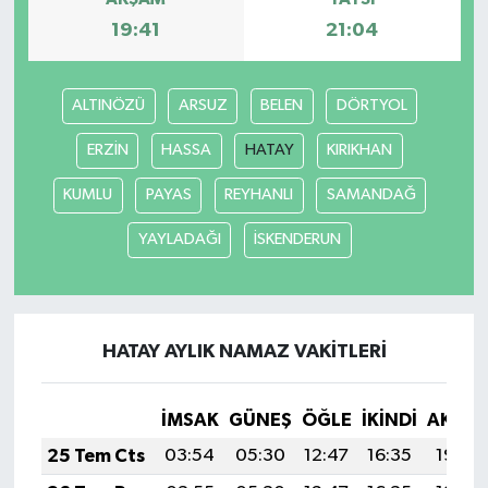
19:41
21:04
ALTINÖZÜ
ARSUZ
BELEN
DÖRTYOL
ERZİN
HASSA
HATAY
KIRIKHAN
KUMLU
PAYAS
REYHANLI
SAMANDAĞ
YAYLADAĞI
İSKENDERUN
HATAY AYLIK NAMAZ VAKITLERI
İMSAK
GÜNEŞ
ÖĞLE
İKINDI
AKŞA
25 Tem Cts
03:54
05:30
12:47
16:35
19:54