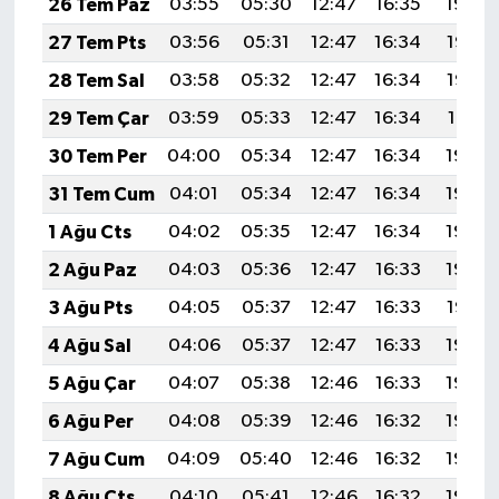
26 Tem Paz
03:55
05:30
12:47
16:35
19:54
27 Tem Pts
03:56
05:31
12:47
16:34
19:53
28 Tem Sal
03:58
05:32
12:47
16:34
19:52
29 Tem Çar
03:59
05:33
12:47
16:34
19:51
30 Tem Per
04:00
05:34
12:47
16:34
19:50
31 Tem Cum
04:01
05:34
12:47
16:34
19:49
1 Ağu Cts
04:02
05:35
12:47
16:34
19:49
2 Ağu Paz
04:03
05:36
12:47
16:33
19:48
3 Ağu Pts
04:05
05:37
12:47
16:33
19:47
4 Ağu Sal
04:06
05:37
12:47
16:33
19:46
5 Ağu Çar
04:07
05:38
12:46
16:33
19:45
6 Ağu Per
04:08
05:39
12:46
16:32
19:44
7 Ağu Cum
04:09
05:40
12:46
16:32
19:43
8 Ağu Cts
04:10
05:41
12:46
16:32
19:42