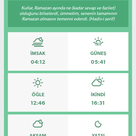
Kullar, Ramazan ayında ne (kadar sevap ve fazilet)
olduğunu bilselerdi, ümmetim, senenin tamamının
Ramazan olmasını temenni ederdi. (Hadis-i şerif)
İMSAK
GÜNEŞ
04:12
05:41
ÖĞLE
İKINDI
12:46
16:31
AKŞAM
YATSI