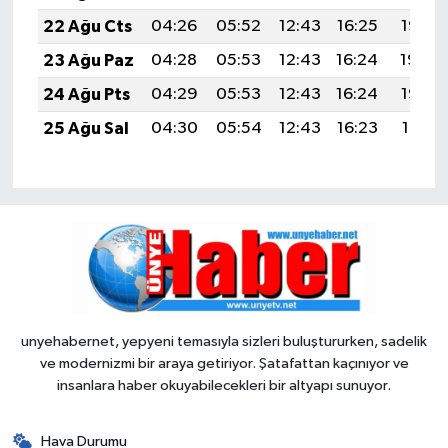
22 Ağu Cts
04:26
05:52
12:43
16:25
19:25
23 Ağu Paz
04:28
05:53
12:43
16:24
19:24
24 Ağu Pts
04:29
05:53
12:43
16:24
19:22
25 Ağu Sal
04:30
05:54
12:43
16:23
19:21
unyehabernet, yepyeni temasıyla sizleri buluştururken, sadelik
ve modernizmi bir araya getiriyor. Şatafattan kaçınıyor ve
insanlara haber okuyabilecekleri bir altyapı sunuyor.
Hava Durumu