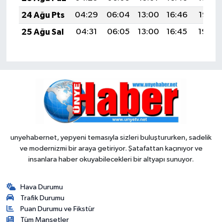
24 Ağu Pts
04:29
06:04
13:00
16:46
19:47
25 Ağu Sal
04:31
06:05
13:00
16:45
19:46
unyehabernet, yepyeni temasıyla sizleri buluştururken, sadelik
ve modernizmi bir araya getiriyor. Şatafattan kaçınıyor ve
insanlara haber okuyabilecekleri bir altyapı sunuyor.
Hava Durumu
Trafik Durumu
Puan Durumu ve Fikstür
Tüm Manşetler