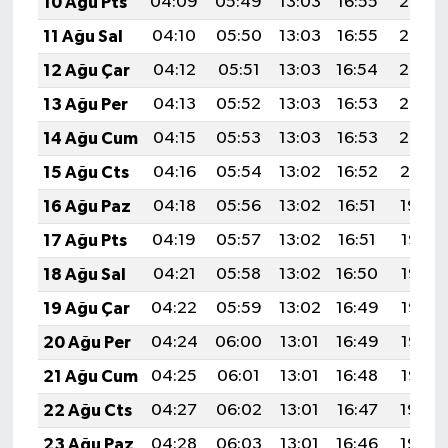
10 Ağu Pts
04:09
05:49
13:03
16:55
20:07
11 Ağu Sal
04:10
05:50
13:03
16:55
20:06
12 Ağu Çar
04:12
05:51
13:03
16:54
20:05
13 Ağu Per
04:13
05:52
13:03
16:53
20:03
14 Ağu Cum
04:15
05:53
13:03
16:53
20:02
15 Ağu Cts
04:16
05:54
13:02
16:52
20:01
16 Ağu Paz
04:18
05:56
13:02
16:51
19:59
17 Ağu Pts
04:19
05:57
13:02
16:51
19:58
18 Ağu Sal
04:21
05:58
13:02
16:50
19:56
19 Ağu Çar
04:22
05:59
13:02
16:49
19:55
20 Ağu Per
04:24
06:00
13:01
16:49
19:53
21 Ağu Cum
04:25
06:01
13:01
16:48
19:52
22 Ağu Cts
04:27
06:02
13:01
16:47
19:50
23 Ağu Paz
04:28
06:03
13:01
16:46
19:49