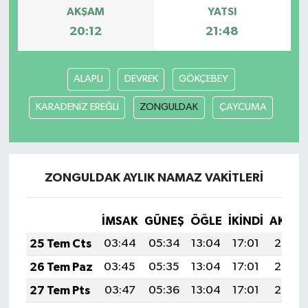
AKŞAM
YATSI
20:12
21:48
ALAPLI
DEVREK
GÖKÇEBEY
KARADENİZ EREĞLİ
ZONGULDAK
ÇAYCUMA
ZONGULDAK AYLIK NAMAZ VAKITLERI
İMSAK
GÜNEŞ
ÖĞLE
İKINDI
AKŞA
25 Tem Cts
03:44
05:34
13:04
17:01
20:25
26 Tem Paz
03:45
05:35
13:04
17:01
20:24
27 Tem Pts
03:47
05:36
13:04
17:01
20:23