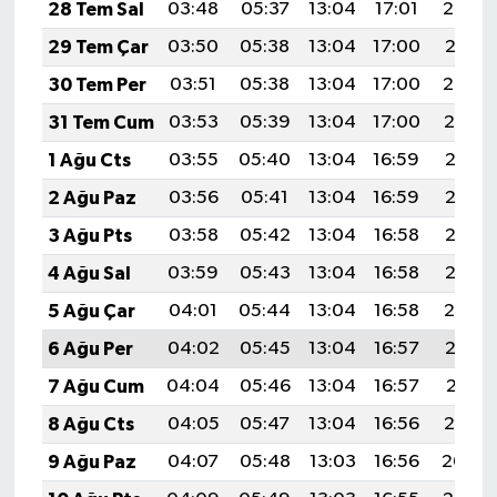
28 Tem Sal
03:48
05:37
13:04
17:01
20:22
29 Tem Çar
03:50
05:38
13:04
17:00
20:21
30 Tem Per
03:51
05:38
13:04
17:00
20:20
31 Tem Cum
03:53
05:39
13:04
17:00
20:19
1 Ağu Cts
03:55
05:40
13:04
16:59
20:18
2 Ağu Paz
03:56
05:41
13:04
16:59
20:17
3 Ağu Pts
03:58
05:42
13:04
16:58
20:16
4 Ağu Sal
03:59
05:43
13:04
16:58
20:15
5 Ağu Çar
04:01
05:44
13:04
16:58
20:14
6 Ağu Per
04:02
05:45
13:04
16:57
20:12
7 Ağu Cum
04:04
05:46
13:04
16:57
20:11
8 Ağu Cts
04:05
05:47
13:04
16:56
20:10
9 Ağu Paz
04:07
05:48
13:03
16:56
20:09