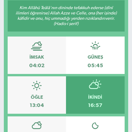
Kim Allâhü Teâlâ'nın dininde tefakkuh ederse (dînî
ilimleri öğrenirse) Allah Azze ve Celle, ona (her işinde)
kâfidir ve onu, hiç ummadığı yerden rızıklandırıverir.
(Hadis-i şerif)
İMSAK
GÜNEŞ
04:02
05:45
ÖĞLE
İKINDI
13:04
16:57