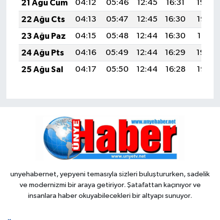
21 Ağu Cum
04:12
05:46
12:45
16:31
19:34
22 Ağu Cts
04:13
05:47
12:45
16:30
19:33
23 Ağu Paz
04:15
05:48
12:44
16:30
19:31
24 Ağu Pts
04:16
05:49
12:44
16:29
19:30
25 Ağu Sal
04:17
05:50
12:44
16:28
19:28
unyehabernet, yepyeni temasıyla sizleri buluştururken, sadelik
ve modernizmi bir araya getiriyor. Şatafattan kaçınıyor ve
insanlara haber okuyabilecekleri bir altyapı sunuyor.