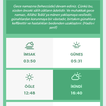
Gece namazına (teheccüde) devam ediniz. Çünkü bu,
sizden önceki sâlih zâtların âdetidir. Ve muhakkak gece
namazı, Allâhü Teâlâ'ya mânen yaklaşmaya vesîledir,
günahlardan korunmaya bir vâsıtadır, birtakım günahlara
keffârettir ve hastalıkları bedenden uzaklaştırır. (Hadis-i
şerif)
İMSAK
GÜNEŞ
03:50
05:31
ÖĞLE
İKINDI
12:48
16:40