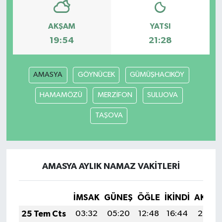
AKŞAM
YATSI
19:54
21:28
AMASYA
GÖYNÜCEK
GÜMÜŞHACIKÖY
HAMAMÖZÜ
MERZİFON
SULUOVA
TAŞOVA
AMASYA AYLIK NAMAZ VAKITLERI
İMSAK
GÜNEŞ
ÖĞLE
İKINDI
AKŞA
25 Tem Cts
03:32
05:20
12:48
16:44
20:07