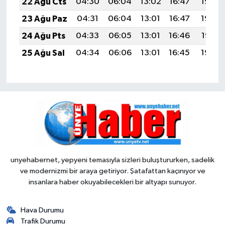
22 Ağu Cts
04:30
06:04
13:02
16:47
19:50
23 Ağu Paz
04:31
06:04
13:01
16:47
19:48
24 Ağu Pts
04:33
06:05
13:01
16:46
19:47
25 Ağu Sal
04:34
06:06
13:01
16:45
19:45
unyehabernet, yepyeni temasıyla sizleri buluştururken, sadelik
ve modernizmi bir araya getiriyor. Şatafattan kaçınıyor ve
insanlara haber okuyabilecekleri bir altyapı sunuyor.
Hava Durumu
Trafik Durumu