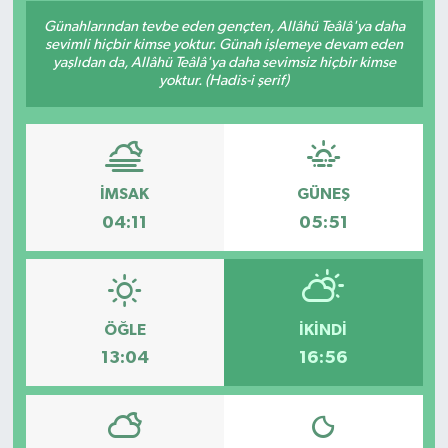
Günahlarından tevbe eden gençten, Allâhü Teâlâ'ya daha
sevimli hiçbir kimse yoktur. Günah işlemeye devam eden
yaşlıdan da, Allâhü Teâlâ'ya daha sevimsiz hiçbir kimse
yoktur. (Hadis-i şerif)
İMSAK
GÜNEŞ
04:11
05:51
ÖĞLE
İKINDI
13:04
16:56