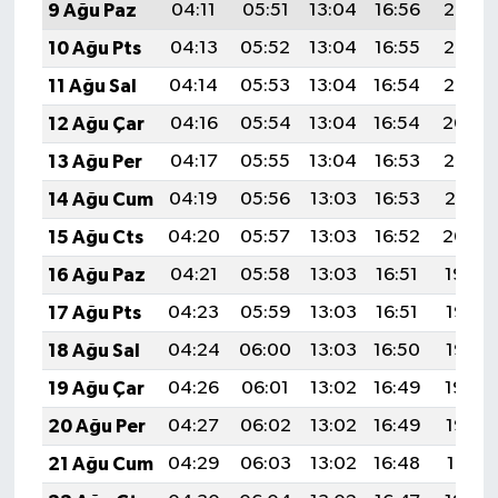
9 Ağu Paz
04:11
05:51
13:04
16:56
20:08
10 Ağu Pts
04:13
05:52
13:04
16:55
20:07
11 Ağu Sal
04:14
05:53
13:04
16:54
20:05
12 Ağu Çar
04:16
05:54
13:04
16:54
20:04
13 Ağu Per
04:17
05:55
13:04
16:53
20:03
14 Ağu Cum
04:19
05:56
13:03
16:53
20:01
15 Ağu Cts
04:20
05:57
13:03
16:52
20:00
16 Ağu Paz
04:21
05:58
13:03
16:51
19:59
17 Ağu Pts
04:23
05:59
13:03
16:51
19:57
18 Ağu Sal
04:24
06:00
13:03
16:50
19:56
19 Ağu Çar
04:26
06:01
13:02
16:49
19:54
20 Ağu Per
04:27
06:02
13:02
16:49
19:53
21 Ağu Cum
04:29
06:03
13:02
16:48
19:51