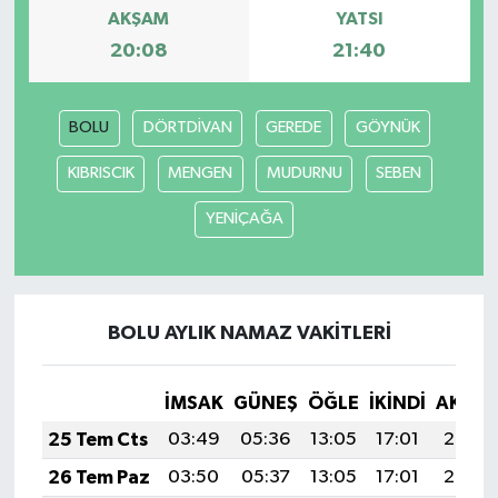
AKŞAM
YATSI
20:08
21:40
BOLU
DÖRTDİVAN
GEREDE
GÖYNÜK
KIBRISCIK
MENGEN
MUDURNU
SEBEN
YENİÇAĞA
BOLU AYLIK NAMAZ VAKITLERI
İMSAK
GÜNEŞ
ÖĞLE
İKINDI
AKŞA
25 Tem Cts
03:49
05:36
13:05
17:01
20:24
26 Tem Paz
03:50
05:37
13:05
17:01
20:23