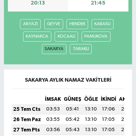
20:13
21:45
AKYAZI
GEYVE
HENDEK
KARASU
KAYNARCA
KOCAALİ
PAMUKOVA
SAKARYA
TARAKLI
SAKARYA AYLIK NAMAZ VAKITLERI
İMSAK
GÜNEŞ
ÖĞLE
İKINDI
AKŞA
25 Tem Cts
03:53
05:41
13:10
17:06
20:29
26 Tem Paz
03:55
05:42
13:10
17:05
20:28
27 Tem Pts
03:56
05:43
13:10
17:05
20:27