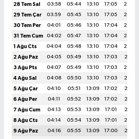
28 Tem Sal
03:58
05:44
13:10
17:05
20:26
29 Tem Çar
03:59
05:45
13:10
17:05
20:25
30 Tem Per
04:01
05:46
13:10
17:04
20:24
31 Tem Cum
04:02
05:47
13:10
17:04
20:23
1 Ağu Cts
04:04
05:48
13:10
17:04
20:22
2 Ağu Paz
04:05
05:49
13:10
17:03
20:21
3 Ağu Pts
04:07
05:49
13:10
17:03
20:20
4 Ağu Sal
04:08
05:50
13:10
17:03
20:19
5 Ağu Çar
04:10
05:51
13:09
17:02
20:17
6 Ağu Per
04:11
05:52
13:09
17:02
20:16
7 Ağu Cum
04:13
05:53
13:09
17:01
20:15
8 Ağu Cts
04:14
05:54
13:09
17:01
20:14
9 Ağu Paz
04:16
05:55
13:09
17:00
20:13