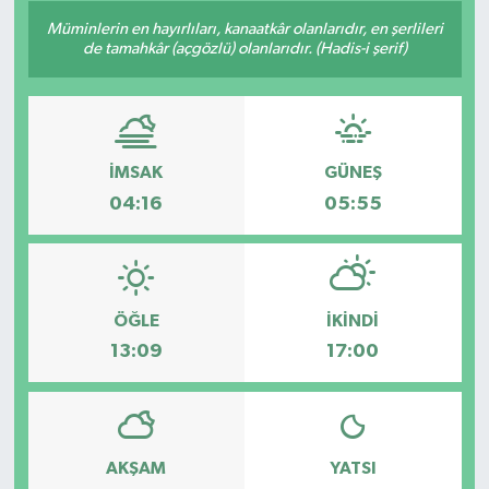
Müminlerin en hayırlıları, kanaatkâr olanlarıdır, en şerlileri
de tamahkâr (açgözlü) olanlarıdır. (Hadis-i şerif)
İMSAK
GÜNEŞ
04:16
05:55
ÖĞLE
İKINDI
13:09
17:00
AKŞAM
YATSI