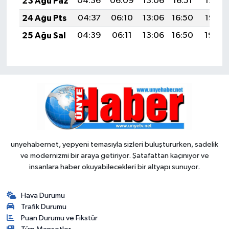
23 Ağu Paz
04:36
06:09
13:06
16:51
19:53
24 Ağu Pts
04:37
06:10
13:06
16:50
19:52
25 Ağu Sal
04:39
06:11
13:06
16:50
19:50
unyehabernet, yepyeni temasıyla sizleri buluştururken, sadelik
ve modernizmi bir araya getiriyor. Şatafattan kaçınıyor ve
insanlara haber okuyabilecekleri bir altyapı sunuyor.
Hava Durumu
Trafik Durumu
Puan Durumu ve Fikstür