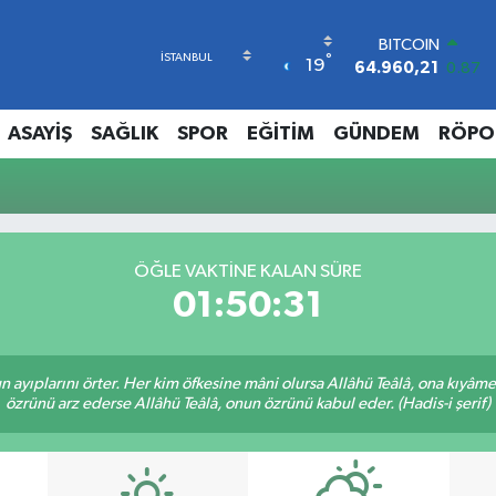
BITCOIN
°
19
64.960,21
0.87
DOLAR
47,7436
0.18
ASAYİŞ
SAĞLIK
SPOR
EĞİTİM
GÜNDEM
RÖPO
EURO
55,2510
0.32
STERLİN
64,4811
0.38
GRAM ALTIN
6660.55
0.03
ÖĞLE VAKTINE KALAN SÜRE
BİST100
01:50:31
13.779
-14
nun ayıplarını örter. Her kim öfkesine mâni olursa Allâhü Teâlâ, ona kıyâ
özrünü arz ederse Allâhü Teâlâ, onun özrünü kabul eder. (Hadis-i şerif)