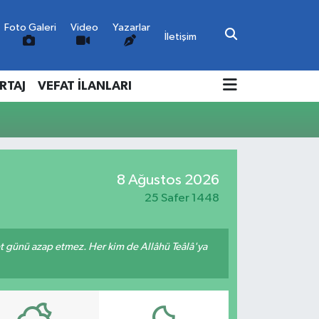
Foto Galeri
Video
Yazarlar
İletişim
RTAJ
VEFAT İLANLARI
8 Ağustos 2026
25 Safer 1448
met günü azap etmez. Her kim de Allâhü Teâlâ'ya