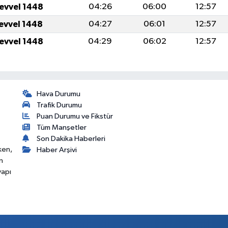
levvel 1448
04:26
06:00
12:57
levvel 1448
04:27
06:01
12:57
levvel 1448
04:29
06:02
12:57
Hava Durumu
Trafik Durumu
Puan Durumu ve Fikstür
Tüm Manşetler
Son Dakika Haberleri
ken,
Haber Arşivi
n
yapı