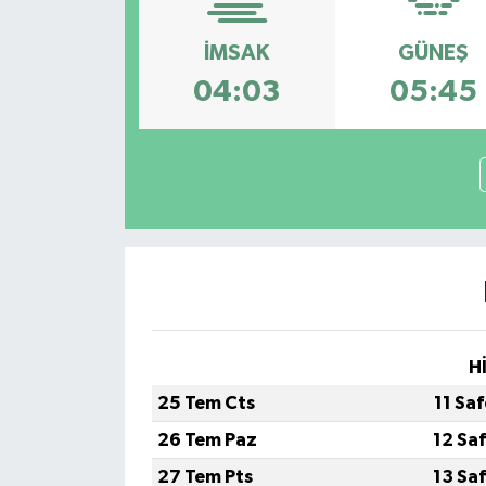
İMSAK
GÜNEŞ
04:03
05:45
H
25 Tem Cts
11 Sa
26 Tem Paz
12 Sa
27 Tem Pts
13 Sa