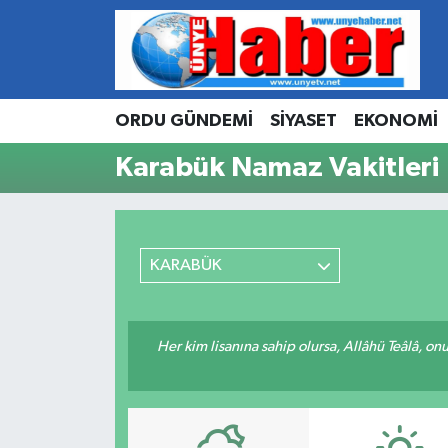
Hava Durumu
ORDU GÜNDEMİ
SİYASET
EKONOMİ
Trafik Durumu
Karabük Namaz Vakitleri
Süper Lig Puan Durumu ve Fikstür
Tüm Manşetler
KARABÜK
Son Dakika Haberleri
Haber Arşivi
Her kim lisanına sahip olursa, Allâhü Teâlâ, o