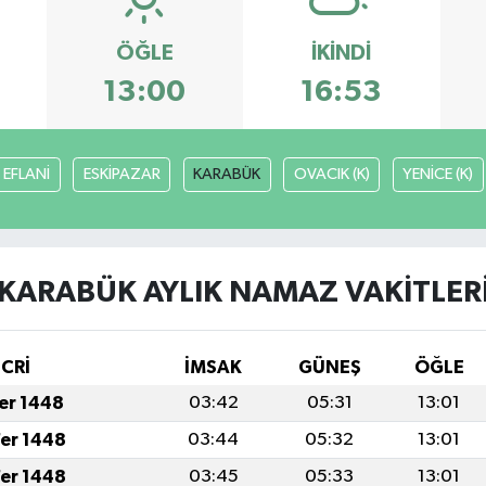
ÖĞLE
İKINDI
13:00
16:53
EFLANİ
ESKİPAZAR
KARABÜK
OVACIK (K)
YENİCE (K)
KARABÜK AYLIK NAMAZ VAKITLER
İCRİ
İMSAK
GÜNEŞ
ÖĞLE
fer 1448
03:42
05:31
13:01
fer 1448
03:44
05:32
13:01
fer 1448
03:45
05:33
13:01