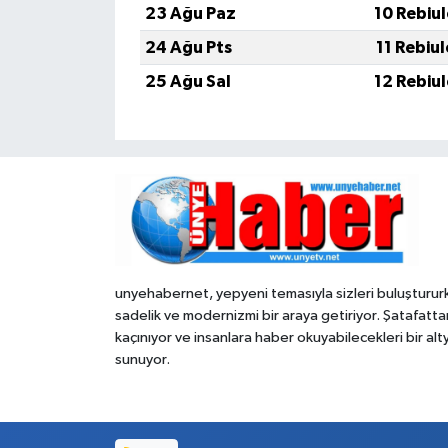
23 Ağu Paz
10 Rebiu
24 Ağu Pts
11 Rebiu
25 Ağu Sal
12 Rebiu
unyehabernet, yepyeni temasıyla sizleri buluşturur
sadelik ve modernizmi bir araya getiriyor. Şatafatta
kaçınıyor ve insanlara haber okuyabilecekleri bir alt
sunuyor.