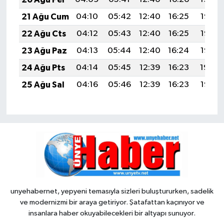
21 Ağu Cum
04:10
05:42
12:40
16:25
19:28
22 Ağu Cts
04:12
05:43
12:40
16:25
19:27
23 Ağu Paz
04:13
05:44
12:40
16:24
19:25
24 Ağu Pts
04:14
05:45
12:39
16:23
19:24
25 Ağu Sal
04:16
05:46
12:39
16:23
19:22
unyehabernet, yepyeni temasıyla sizleri buluştururken, sadelik
ve modernizmi bir araya getiriyor. Şatafattan kaçınıyor ve
insanlara haber okuyabilecekleri bir altyapı sunuyor.