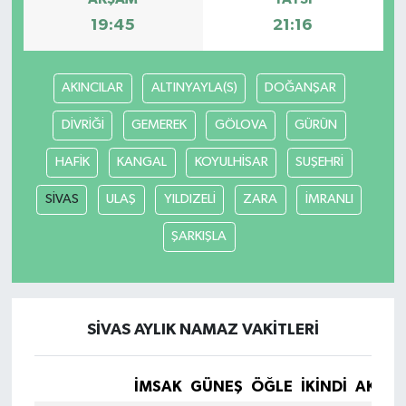
19:45
21:16
AKINCILAR
ALTINYAYLA(S)
DOĞANŞAR
DİVRİĞİ
GEMEREK
GÖLOVA
GÜRÜN
HAFİK
KANGAL
KOYULHİSAR
SUŞEHRİ
SİVAS
ULAŞ
YILDIZELİ
ZARA
İMRANLI
ŞARKIŞLA
SİVAS AYLIK NAMAZ VAKITLERI
İMSAK
GÜNEŞ
ÖĞLE
İKINDI
AKŞA