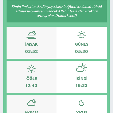
Kimin ilmi artar da dünyaya karşı (rağbeti azalarak) zühdü
artmazsa o kimsenin ancak Allâhü Teâlâ'dan uzaklığı
artmış olur. (Hadis-i şerif)
İMSAK
GÜNEŞ
03:52
05:30
ÖĞLE
İKINDI
12:43
16:33
AKŞAM
YATSI