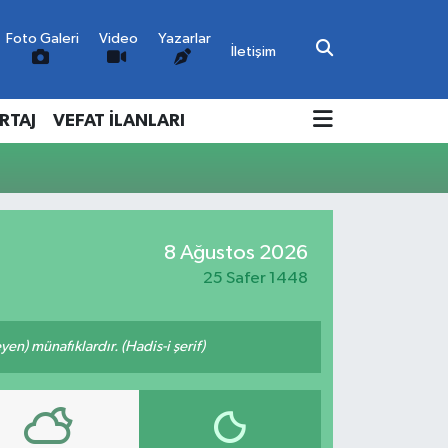
Foto Galeri
Video
Yazarlar
İletişim
RTAJ
VEFAT İLANLARI
8 Ağustos 2026
25 Safer 1448
n) münafıklardır. (Hadis-i şerif)