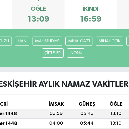
ÖĞLE
İKINDI
13:09
16:59
YÜZÜ
HAN
MAHMUDİYE
MİHALGAZİ
MİHALIÇÇIK
ÇİFTELER
İNÖNÜ
ESKİŞEHİR AYLIK NAMAZ VAKITLER
İCRİ
İMSAK
GÜNEŞ
ÖĞLE
fer 1448
03:59
05:43
13:10
fer 1448
04:00
05:44
13:10