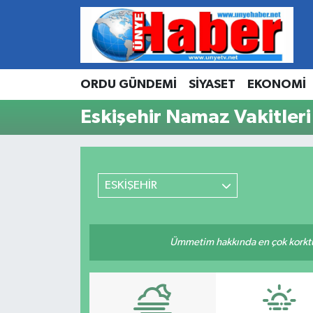
Hava Durumu
ORDU GÜNDEMİ
SİYASET
EKONOMİ
Trafik Durumu
Eskişehir Namaz Vakitleri
Süper Lig Puan Durumu ve Fikstür
Tüm Manşetler
ESKİŞEHİR
Son Dakika Haberleri
Haber Arşivi
Ümmetim hakkında en çok korktuğu