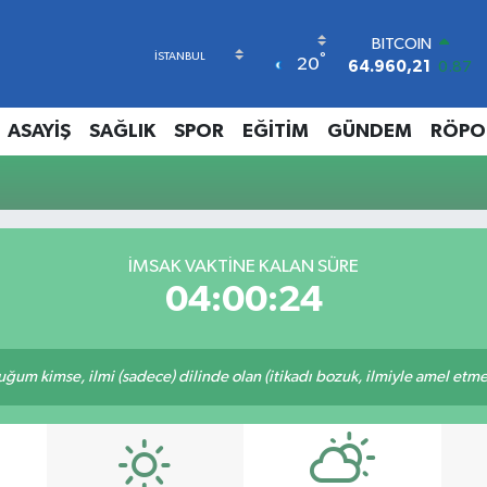
BITCOIN
°
20
64.960,21
0.87
DOLAR
47,7436
0.18
ASAYİŞ
SAĞLIK
SPOR
EĞİTİM
GÜNDEM
RÖPO
EURO
55,2510
0.32
STERLİN
64,4811
0.38
GRAM ALTIN
6648.99
2.59
İMSAK VAKTINE KALAN SÜRE
BİST100
04:00:24
13.779
-14
m kimse, ilmi (sadece) dilinde olan (itikadı bozuk, ilmiyle amel etmeye