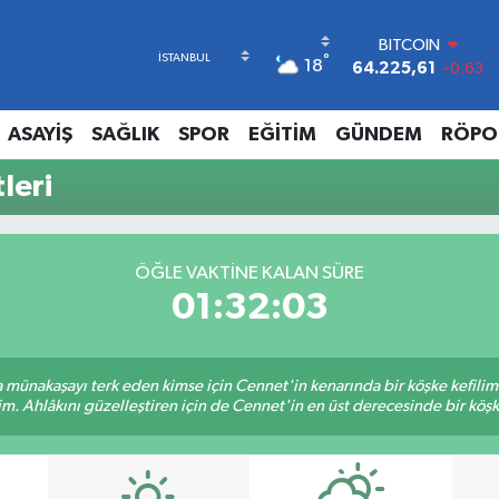
BITCOIN
°
18
64.225,61
-0.63
DOLAR
47,7143
0.16
ASAYİŞ
SAĞLIK
SPOR
EĞİTİM
GÜNDEM
RÖPO
EURO
55,0317
-0.02
leri
STERLİN
64,2463
0.07
GRAM ALTIN
6510.40
0.45
ÖĞLE VAKTINE KALAN SÜRE
BİST100
01:32:03
13.799
70
sa münakaşayı terk eden kimse için Cennet'in kenarında bir köşke kefili
im. Ahlâkını güzelleştiren için de Cennet'in en üst derecesinde bir köşke