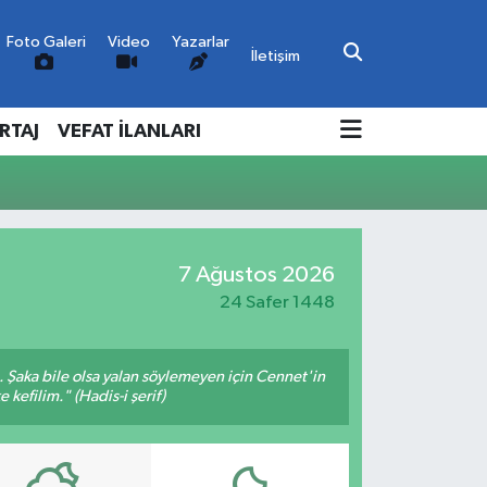
Foto Galeri
Video
Yazarlar
İletişim
RTAJ
VEFAT İLANLARI
7 Ağustos 2026
24 Safer 1448
m. Şaka bile olsa yalan söylemeyen için Cennet'in
 kefilim." (Hadis-i şerif)