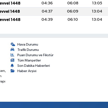
levvel 1448
04:36
06:08
13:05
levvel 1448
04:37
06:09
13:04
levvel 1448
04:39
06:10
13:04
Hava Durumu
Trafik Durumu
Puan Durumu ve Fikstür
Tüm Manşetler
Son Dakika Haberleri
ken,
Haber Arşivi
n
yapı