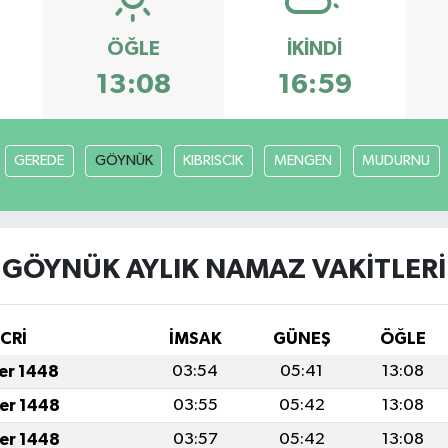
ÖĞLE
İKINDI
13:08
16:59
GEREDE
GÖYNÜK
KIBRISCIK
MENGEN
MUDURNU
GÖYNÜK AYLIK NAMAZ VAKITLERI
İCRİ
İMSAK
GÜNEŞ
ÖĞLE
fer 1448
03:54
05:41
13:08
fer 1448
03:55
05:42
13:08
fer 1448
03:57
05:42
13:08