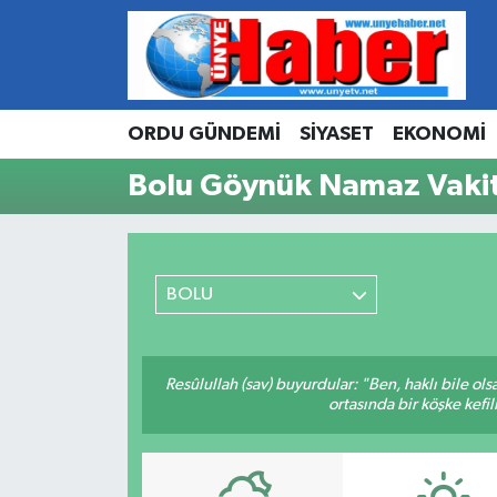
Hava Durumu
ORDU GÜNDEMİ
SİYASET
EKONOMİ
Trafik Durumu
Bolu Göynük Namaz Vakit
Süper Lig Puan Durumu ve Fikstür
Tüm Manşetler
BOLU
Son Dakika Haberleri
Haber Arşivi
Resûlullah (sav) buyurdular: "Ben, haklı bile ol
ortasında bir köşke kefil