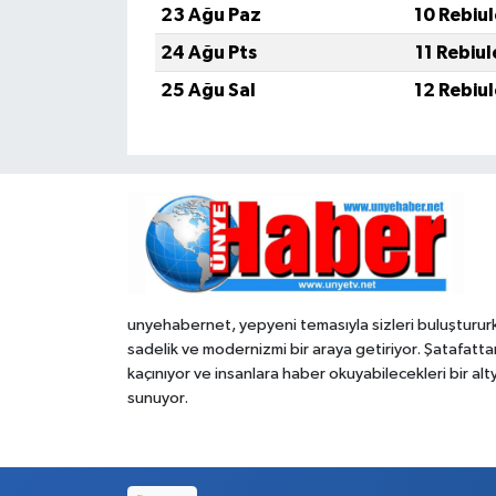
23 Ağu Paz
10 Rebiu
24 Ağu Pts
11 Rebiu
25 Ağu Sal
12 Rebiu
unyehabernet, yepyeni temasıyla sizleri buluşturur
sadelik ve modernizmi bir araya getiriyor. Şatafatta
kaçınıyor ve insanlara haber okuyabilecekleri bir alt
sunuyor.