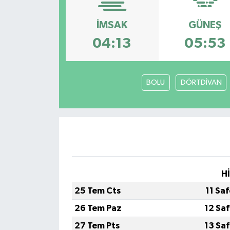
İMSAK
GÜNEŞ
04:13
05:53
BOLU
DÖRTDİVAN
H
25 Tem Cts
11 Sa
26 Tem Paz
12 Sa
27 Tem Pts
13 Sa