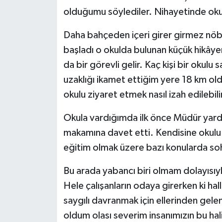
olduğumu söylediler. Nihayetinde oku
Daha bahçeden içeri girer girmez nöb
başladı o okulda bulunan küçük hikâyem
da bir görevli gelir. Kaç kişi bir okul
uzaklığı ikamet ettiğim yere 18 km ol
okulu ziyaret etmek nasıl izah edilebili
Okula vardığımda ilk önce Müdür yardı
makamına davet etti. Kendisine okulu 
eğitim olmak üzere bazı konularda so
Bu arada yabancı biri olmam dolayısıyl
Hele çalışanların odaya girerken ki hal
saygılı davranmak için ellerinden gele
oldum olası severim insanımızın bu hal