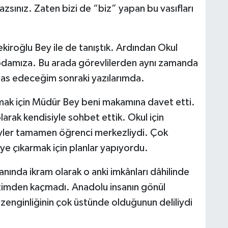
azsınız. Zaten bizi de “biz” yapan bu vasıfları
kiroğlu Bey ile de tanıştık. Ardından Okul
odamıza. Bu arada görevlilerden aynı zamanda
s edeceğim sonraki yazılarımda.
amak için Müdür Bey beni makamına davet etti.
olarak kendisiyle sohbet ettik. Okul için
eyler tamamen öğrenci merkezliydi. Çok
eye çıkarmak için planlar yapıyordu.
yanında ikram olarak o anki imkânları dâhilinde
katimden kaçmadı. Anadolu insanın gönül
 zenginliğinin çok üstünde olduğunun deliliydi