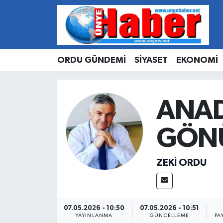
Hava Durumu
ORDU GÜNDEMİ
SİYASET
EKONOMİ
Trafik Durumu
Süper Lig Puan Durumu ve Fikstür
ANAD
Tüm Manşetler
GÖNÜ
Son Dakika Haberleri
ZEKI ORDU
Haber Arşivi
07.05.2026 - 10:50
07.05.2026 - 10:51
YAYINLANMA
GÜNCELLEME
PA