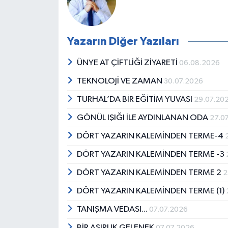
Yazarın Diğer Yazıları
ÜNYE AT ÇİFTLİĞİ ZİYARETİ
06.08.2026
TEKNOLOJİ VE ZAMAN
30.07.2026
TURHAL’DA BİR EĞİTİM YUVASI
29.07.20
GÖNÜL IŞIĞI İLE AYDINLANAN ODA
27.0
DÖRT YAZARIN KALEMİNDEN TERME-4
DÖRT YAZARIN KALEMİNDEN TERME -3
DÖRT YAZARIN KALEMİNDEN TERME 2
2
DÖRT YAZARIN KALEMİNDEN TERME (1)
TANIŞMA VEDASI...
07.07.2026
BİR ASIRLIK GELENEK
07.07.2026