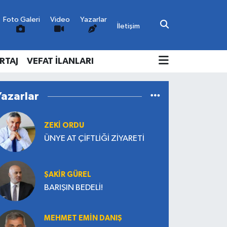
Foto Galeri
Video
Yazarlar
İletişim
RTAJ
VEFAT İLANLARI
Yazarlar
ZEKI ORDU
ÜNYE AT ÇİFTLİĞİ ZİYARETİ
ŞAKİR GÜREL
BARIŞIN BEDELİ!
MEHMET EMIN DANIŞ