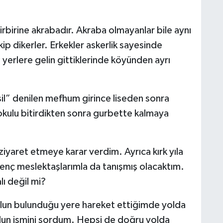
rbirine akrabadır. Akraba olmayanlar bile aynı
kip dikerler. Erkekler askerlik sayesinde
 yerlere gelin gittiklerinde köyünden ayrı
il” denilen mefhum girince liseden sonra
u okulu bitirdikten sonra gurbette kalmaya
iyaret etmeye karar verdim. Ayrıca kırk yıla
genç meslektaşlarımla da tanışmış olacaktım.
lı değil mi?
lun bulunduğu yere hareket ettiğimde yolda
okulun ismini sordum. Hepsi de doğru yolda