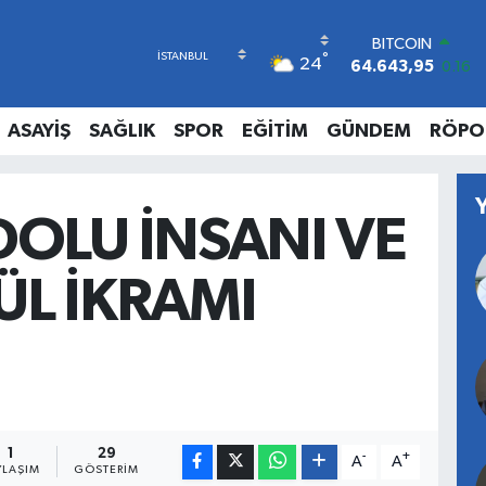
BITCOIN
°
24
64.643,95
0.16
DOLAR
47,6006
0.06
ASAYİŞ
SAĞLIK
SPOR
EĞİTİM
GÜNDEM
RÖPO
EURO
55,0250
0.02
STERLİN
64,2398
0.2
OLU İNSANI VE
GRAM ALTIN
6500.87
0.12
BİST100
L İKRAMI
13.799
70
1
29
-
+
A
A
YLAŞIM
GÖSTERIM