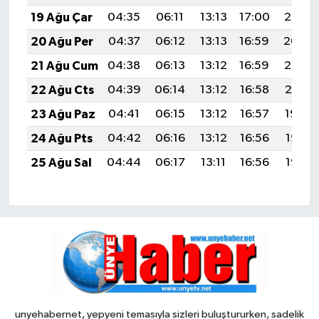
19 Ağu Çar
04:35
06:11
13:13
17:00
20:05
20 Ağu Per
04:37
06:12
13:13
16:59
20:04
21 Ağu Cum
04:38
06:13
13:12
16:59
20:02
22 Ağu Cts
04:39
06:14
13:12
16:58
20:01
23 Ağu Paz
04:41
06:15
13:12
16:57
19:59
24 Ağu Pts
04:42
06:16
13:12
16:56
19:58
25 Ağu Sal
04:44
06:17
13:11
16:56
19:56
unyehabernet, yepyeni temasıyla sizleri buluştururken, sadelik