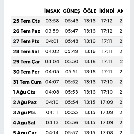
İMSAK
GÜNEŞ
ÖĞLE
İKINDI
AKŞA
25 Tem Cts
03:58
05:46
13:16
17:12
20:35
26 Tem Paz
03:59
05:47
13:16
17:12
20:34
27 Tem Pts
04:01
05:48
13:16
17:11
20:33
28 Tem Sal
04:02
05:49
13:16
17:11
20:32
29 Tem Çar
04:04
05:50
13:16
17:11
20:31
30 Tem Per
04:05
05:51
13:16
17:11
20:30
31 Tem Cum
04:07
05:52
13:16
17:10
20:29
1 Ağu Cts
04:08
05:53
13:16
17:10
20:28
2 Ağu Paz
04:10
05:54
13:15
17:09
20:27
3 Ağu Pts
04:11
05:55
13:15
17:09
20:26
4 Ağu Sal
04:13
05:56
13:15
17:09
20:25
5 Ağu Çar
04:14
05:57
13:15
17:08
20:24