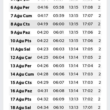
6 Ağu Per
04:16
05:58
13:15
17:08
20:23
7 Ağu Cum
04:17
05:59
13:15
17:07
20:21
8 Ağu Cts
04:19
06:00
13:15
17:07
20:20
9 Ağu Paz
04:20
06:01
13:15
17:06
20:19
10 Ağu Pts
04:22
06:02
13:15
17:06
20:18
11 Ağu Sal
04:23
06:03
13:14
17:05
20:16
12 Ağu Çar
04:25
06:04
13:14
17:05
20:15
13 Ağu Per
04:26
06:05
13:14
17:04
20:14
14 Ağu Cum
04:28
06:06
13:14
17:03
20:12
15 Ağu Cts
04:29
06:07
13:14
17:03
20:11
16 Ağu Paz
04:31
06:08
13:14
17:02
20:10
17 Ağu Pts
04:32
06:09
13:13
17:02
20:08
18 Ağu Sal
04:34
06:10
13:13
17:01
20:07