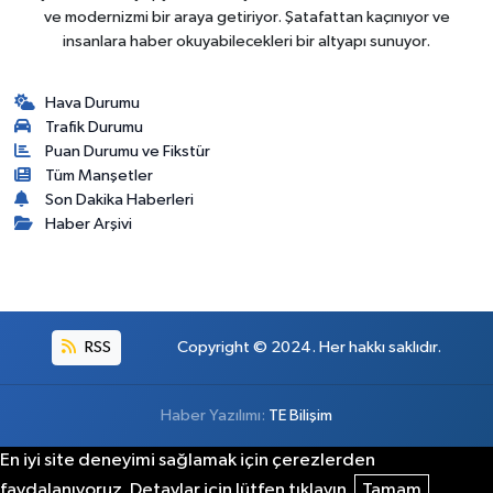
ve modernizmi bir araya getiriyor. Şatafattan kaçınıyor ve
insanlara haber okuyabilecekleri bir altyapı sunuyor.
Hava Durumu
Trafik Durumu
Puan Durumu ve Fikstür
Tüm Manşetler
Son Dakika Haberleri
Haber Arşivi
RSS
Copyright © 2024. Her hakkı saklıdır.
Haber Yazılımı:
TE Bilişim
En iyi site deneyimi sağlamak için çerezlerden
faydalanıyoruz. Detaylar için lütfen tıklayın.
Tamam