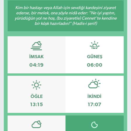
Kim bir hastayı veya Allah için sevdiği kardeşini ziyaret
ederse, bir melek, ona şöyle nidâ eder: "Ne iyi yaptın,
yürüdüğün yol ne hoş, (bu ziyaretle) Cennet'te kendine
bir köşk hazırladın!" (Hadis-i şerif)
İMSAK
GÜNEŞ
04:19
06:00
ÖĞLE
İKINDI
13:15
17:07