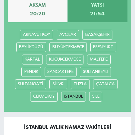
AKŞAM
YATSI
20:20
21:54
ARNAVUTKOY
AVCILAR
BAŞAKŞEHİR
BEYLİKDÜZÜ
BÜYÜKÇEKMECE
ESENYURT
KARTAL
KÜÇÜKÇEKMECE
MALTEPE
PENDİK
SANCAKTEPE
SULTANBEYLİ
SULTANGAZİ
SİLİVRİ
TUZLA
ÇATALCA
ÇEKMEKÖY
İSTANBUL
ŞİLE
İSTANBUL AYLIK NAMAZ VAKITLERI