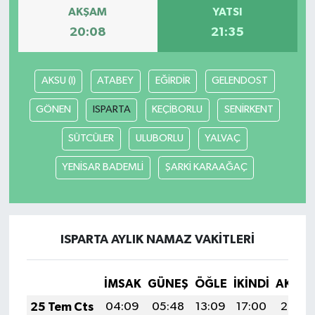
AKŞAM
YATSI
20:08
21:35
AKSU (I)
ATABEY
EĞİRDİR
GELENDOST
GÖNEN
ISPARTA
KEÇİBORLU
SENİRKENT
SÜTCÜLER
ULUBORLU
YALVAÇ
YENİSAR BADEMLİ
ŞARKİ KARAAĞAÇ
ISPARTA AYLIK NAMAZ VAKITLERI
İMSAK
GÜNEŞ
ÖĞLE
İKINDI
AKŞA
25 Tem Cts
04:09
05:48
13:09
17:00
20:20