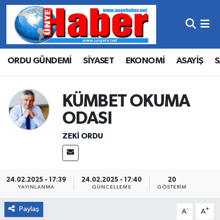
Hava Durumu
ORDU GÜNDEMİ
SİYASET
EKONOMİ
ASAYİŞ
S
Trafik Durumu
Süper Lig Puan Durumu ve Fikstür
KÜMBET OKUMA
Tüm Manşetler
ODASI
ZEKI ORDU
Son Dakika Haberleri
Haber Arşivi
24.02.2025 - 17:39
24.02.2025 - 17:40
20
YAYINLANMA
GÜNCELLEME
GÖSTERIM
Paylaş
-
+
A
A