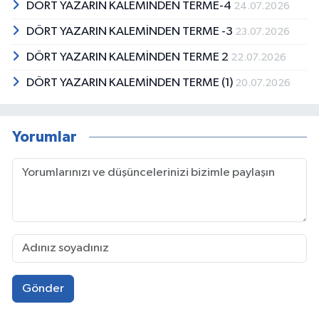
DÖRT YAZARIN KALEMİNDEN TERME-4
24.07.2026
DÖRT YAZARIN KALEMİNDEN TERME -3
23.07.2026
DÖRT YAZARIN KALEMİNDEN TERME 2
22.07.2026
DÖRT YAZARIN KALEMİNDEN TERME (1)
20.07.2026
Yorumlar
Gönder