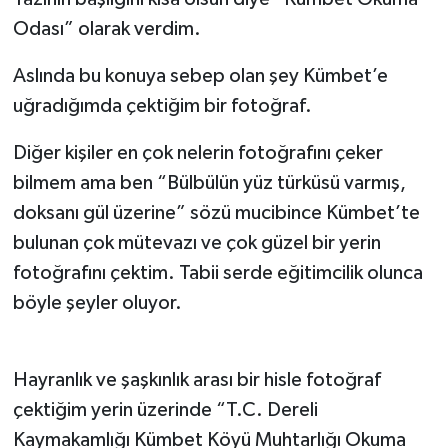
Odası” olarak verdim.
Aslında bu konuya sebep olan şey Kümbet’e
uğradığımda çektiğim bir fotoğraf.
Diğer kişiler en çok nelerin fotoğrafını çeker
bilmem ama ben “Bülbülün yüz türküsü varmış,
doksanı gül üzerine” sözü mucibince Kümbet’te
bulunan çok mütevazı ve çok güzel bir yerin
fotoğrafını çektim. Tabii serde eğitimcilik olunca
böyle şeyler oluyor.
Hayranlık ve şaşkınlık arası bir hisle fotoğraf
çektiğim yerin üzerinde “T.C. Dereli
Kaymakamlığı Kümbet Köyü Muhtarlığı Okuma