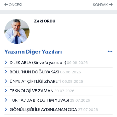
ÖNCEKI
SONRAKI
Zeki ORDU
Yazarın Diğer Yazıları
DİLEK ABLA (Bir vefa yazısıdır)
09.08.2026
BOLU’NUN DOĞU YAKASI
06.08.2026
ÜNYE AT ÇİFTLİĞİ ZİYARETİ
06.08.2026
TEKNOLOJİ VE ZAMAN
30.07.2026
TURHAL’DA BİR EĞİTİM YUVASI
29.07.2026
GÖNÜL IŞIĞI İLE AYDINLANAN ODA
27.07.2026