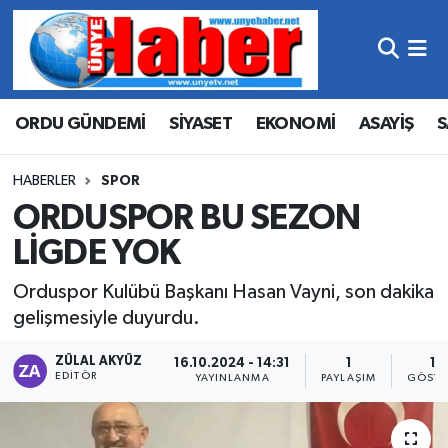
Hava Durumu
ORDU GÜNDEMİ
SİYASET
EKONOMİ
ASAYİŞ
S
Trafik Durumu
Süper Lig Puan Durumu ve Fikstür
HABERLER
SPOR
ORDUSPOR BU SEZON
Tüm Manşetler
LİGDE YOK
Son Dakika Haberleri
Orduspor Kulübü Başkanı Hasan Vayni, son dakika
gelişmesiyle duyurdu.
Haber Arşivi
ZÜLAL AKYÜZ
16.10.2024 - 14:31
1
15
EDITÖR
YAYINLANMA
PAYLAŞIM
GÖSTE