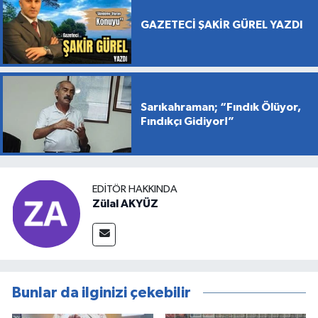
GAZETECİ ŞAKİR GÜREL YAZDI
Sarıkahraman; “Fındık Ölüyor,
Fındıkçı Gidiyor!”
EDITÖR HAKKINDA
Zülal AKYÜZ
Bunlar da ilginizi çekebilir