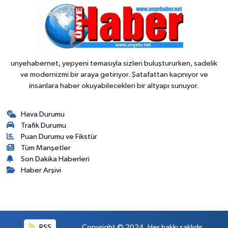
unyehabernet, yepyeni temasıyla sizleri buluştururken, sadelik
ve modernizmi bir araya getiriyor. Şatafattan kaçınıyor ve
insanlara haber okuyabilecekleri bir altyapı sunuyor.
Hava Durumu
Trafik Durumu
Puan Durumu ve Fikstür
Tüm Manşetler
Son Dakika Haberleri
Haber Arşivi
RSS
Copyright © 2024. Her hakkı saklıdır.