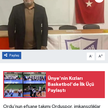
Paylaş
-
+
A
A
Ünye'nin Kızları
Basketbol'de İlk Üçü
Paylaştı
Ordu’nun efsane takımı Orduspor, imkansızlıklar