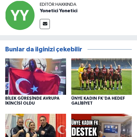
EDITÖR HAKKINDA
Yonetici Yonetici
Bunlar da ilginizi çekebilir
BİLEK GÜREŞİNDE AVRUPA
ÜNYE KADIN FK'DA HEDEF
İKİNCİSİ OLDU
GALİBİYET