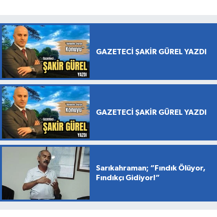
GAZETECİ ŞAKİR GÜREL YAZDI
GAZETECİ ŞAKİR GÜREL YAZDI
Sarıkahraman; “Fındık Ölüyor,
Fındıkçı Gidiyor!”