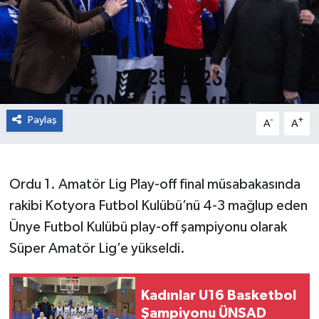
Paylaş
-
+
A
A
Ordu 1. Amatör Lig Play-off final müsabakasında
rakibi Kotyora Futbol Kulübü’nü 4-3 mağlup eden
Ünye Futbol Kulübü play-off şampiyonu olarak
Süper Amatör Lig’e yükseldi.
Kadınlar U16 Basketbol
Şampiyonu ÜNSAD