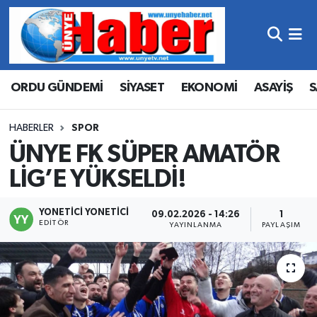
Hava Durumu
ORDU GÜNDEMİ
SİYASET
EKONOMİ
ASAYİŞ
S
Trafik Durumu
Süper Lig Puan Durumu ve Fikstür
HABERLER
SPOR
ÜNYE FK SÜPER AMATÖR
Tüm Manşetler
LİG’E YÜKSELDİ!
Son Dakika Haberleri
YONETICI YONETICI
09.02.2026 - 14:26
1
EDITÖR
YAYINLANMA
PAYLAŞIM
Haber Arşivi