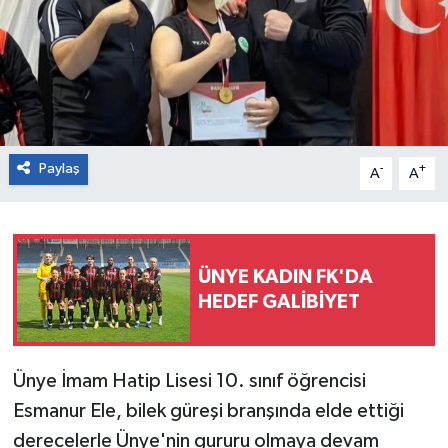
Paylaş
-
+
A
A
ÜNYE KADIN FK'DA
HEDEF GALİBİYET
Ünye İmam Hatip Lisesi 10. sınıf öğrencisi
Esmanur Ele, bilek güreşi branşında elde ettiği
derecelerle Ünye'nin gururu olmaya devam