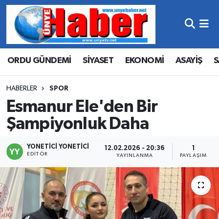
Hava Durumu
ORDU GÜNDEMİ
SİYASET
EKONOMİ
ASAYİŞ
S
Trafik Durumu
Süper Lig Puan Durumu ve Fikstür
HABERLER
SPOR
Esmanur Ele'den Bir
Tüm Manşetler
Şampiyonluk Daha
Son Dakika Haberleri
YONETICI YONETICI
12.02.2026 - 20:36
1
EDITÖR
YAYINLANMA
PAYLAŞIM
Haber Arşivi