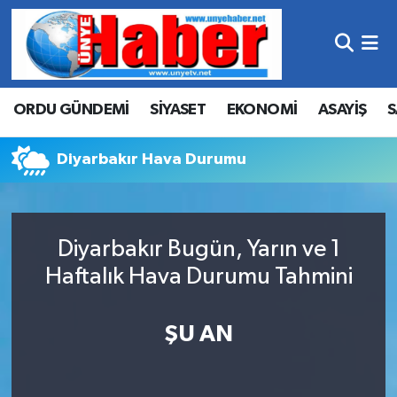
Hava Durumu
ORDU GÜNDEMİ
SİYASET
EKONOMİ
ASAYİŞ
S
Trafik Durumu
Süper Lig Puan Durumu ve Fikstür
Diyarbakır Hava Durumu
Tüm Manşetler
Diyarbakır Bugün, Yarın ve 1
Son Dakika Haberleri
Haftalık Hava Durumu Tahmini
Haber Arşivi
ŞU AN