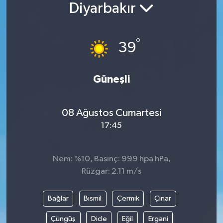
Diyarbakır
°
39
Güneşli
08 Ağustos Cumartesi
17:45
Nem: %10, Basınç: 999 hpa hPa,
Rüzgar: 2.11 m/s
Bağlar
Bismil
Çermik
Çınar
Çüngüş
Dicle
Eğil
Ergani