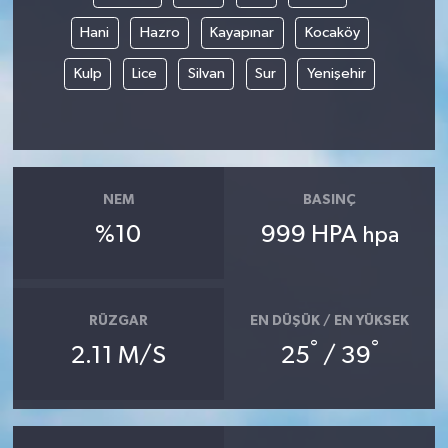
Hani
Hazro
Kayapınar
Kocaköy
Kulp
Lice
Silvan
Sur
Yenişehir
NEM
BASINÇ
%10
999 HPA
hpa
RÜZGAR
EN DÜŞÜK / EN YÜKSEK
°
°
2.11 M/S
25
/ 39