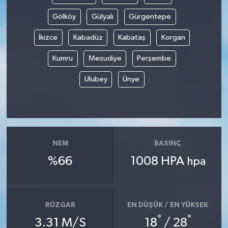
Gölköy
Gülyalı
Gürgentepe
İkizce
Kabadüz
Kabataş
Korgan
Kumru
Mesudiye
Perşembe
Ulubey
Ünye
NEM
BASINÇ
%66
1008 HPA
hpa
RÜZGAR
EN DÜŞÜK / EN YÜKSEK
°
°
3.31 M/S
18
/ 28