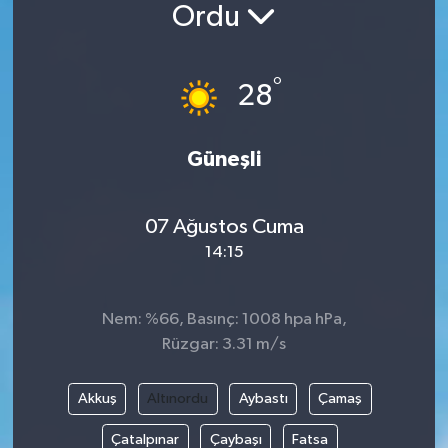
Ordu
°
28
Güneşli
07 Ağustos Cuma
14:15
Nem: %66, Basınç: 1008 hpa hPa,
Rüzgar: 3.31 m/s
Akkuş
Altınordu
Aybastı
Çamaş
Çatalpınar
Çaybaşı
Fatsa