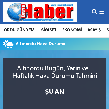
Hava Durumu
ORDU GÜNDEMİ
SİYASET
EKONOMİ
ASAYİŞ
S
Trafik Durumu
Süper Lig Puan Durumu ve Fikstür
Altınordu Hava Durumu
Tüm Manşetler
Altınordu Bugün, Yarın ve 1
Son Dakika Haberleri
Haftalık Hava Durumu Tahmini
Haber Arşivi
ŞU AN