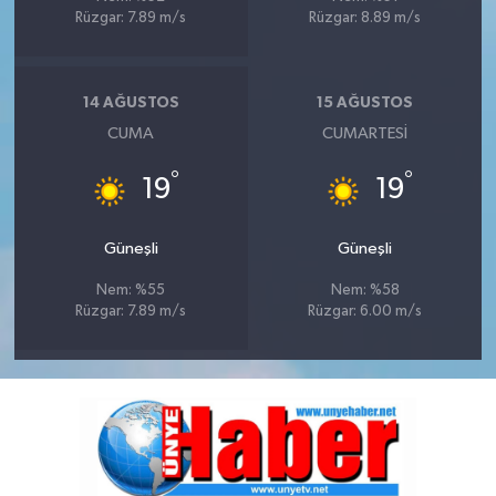
Rüzgar: 7.89 m/s
Rüzgar: 8.89 m/s
14 AĞUSTOS
15 AĞUSTOS
CUMA
CUMARTESI
°
°
19
19
Güneşli
Güneşli
Nem: %55
Nem: %58
Rüzgar: 7.89 m/s
Rüzgar: 6.00 m/s