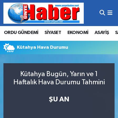
Hava Durumu
ORDU GÜNDEMİ
SİYASET
EKONOMİ
ASAYİŞ
S
Trafik Durumu
Süper Lig Puan Durumu ve Fikstür
Kütahya Hava Durumu
Tüm Manşetler
Kütahya Bugün, Yarın ve 1
Son Dakika Haberleri
Haftalık Hava Durumu Tahmini
Haber Arşivi
ŞU AN