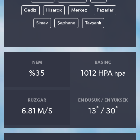
Gediz
Hisarcık
Merkez
Pazarlar
Simav
Şaphane
Tavşanlı
NEM
BASINÇ
%35
1012 HPA
hpa
RÜZGAR
EN DÜŞÜK / EN YÜKSEK
°
°
6.81 M/S
13
/ 30