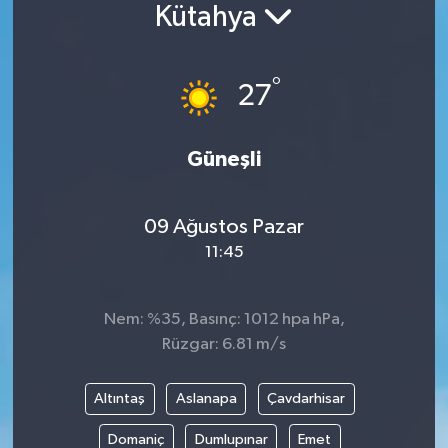
Kütahya
°
27
Güneşli
09 Ağustos Pazar
11:45
Nem: %35, Basınç: 1012 hpa hPa,
Rüzgar: 6.81 m/s
Altıntaş
Aslanapa
Çavdarhisar
Domaniç
Dumlupınar
Emet