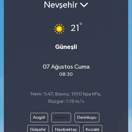
Nevşehir
°
21
Güneşli
07 Ağustos Cuma
08:30
Nem: %47, Basınç: 1010 hpa hPa,
Rüzgar: 1.19 m/s
Acıgöl
Avanos
Derinkuyu
Gülşehir
Hacıbektaş
Kozaklı