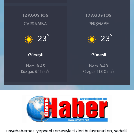
12 AĞUSTOS
13 AĞUSTOS
ÇARŞAMBA
PERŞEMBE
°
°
23
23
Güneşli
Güneşli
Nem: %45
Nem: %48
Rüzgar: 6.11 m/s
Rüzgar: 11.00 m/s
unyehabernet, yepyeni temasıyla sizleri buluştururken, sadelik