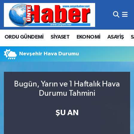
Hava Durumu
ORDU GÜNDEMİ
SİYASET
EKONOMİ
ASAYİŞ
S
Trafik Durumu
Süper Lig Puan Durumu ve Fikstür
Nevşehir Hava Durumu
Tüm Manşetler
Bugün, Yarın ve 1 Haftalık Hava
Son Dakika Haberleri
Durumu Tahmini
Haber Arşivi
ŞU AN