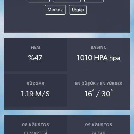
Merkez
Ürgüp
NEM
BASINÇ
%47
1010 HPA
hpa
RÜZGAR
EN DÜŞÜK / EN YÜKSEK
°
°
1.19 M/S
16
/ 30
08 AĞUSTOS
09 AĞUSTOS
CUMARTESI
PAZAR