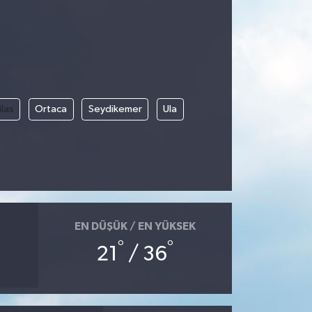
las
Ortaca
Seydikemer
Ula
EN DÜŞÜK / EN YÜKSEK
°
°
21
/ 36