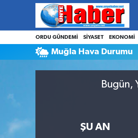
Hava Durumu
ORDU GÜNDEMİ
SİYASET
EKONOMİ
Trafik Durumu
Muğla Hava Durumu
Süper Lig Puan Durumu ve Fikstür
Tüm Manşetler
Bugün, Y
Son Dakika Haberleri
Haber Arşivi
ŞU AN