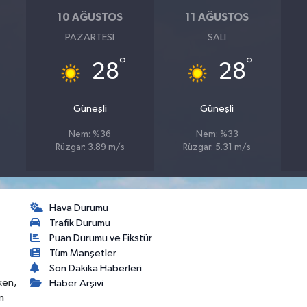
10 AĞUSTOS
11 AĞUSTOS
PAZARTESI
SALI
°
°
28
28
Güneşli
Güneşli
Nem: %36
Nem: %33
Rüzgar: 3.89 m/s
Rüzgar: 5.31 m/s
Hava Durumu
Trafik Durumu
Puan Durumu ve Fikstür
Tüm Manşetler
Son Dakika Haberleri
ken,
Haber Arşivi
n