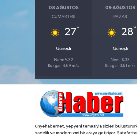
08 AĞUSTOS
09 AĞUSTOS
CUMARTESI
PAZAR
°
°
27
28
Güneşli
Güneşli
Nem: %32
Nem: %33
Rüzgar: 4.69 m/s
Rüzgar: 3.61 m/s
unyehabernet, yepyeni temasıyla sizleri buluşturur
sadelik ve modernizmi bir araya getiriyor. Şatafatta