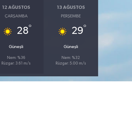
12 AĞUSTOS
13 AĞUSTOS
ÇARŞAMBA
PERŞEMBE
°
°
28
29
Güneşli
Güneşli
Nem: %36
Nem: %32
Rüzgar: 3.61 m/s
Rüzgar: 5.00 m/s