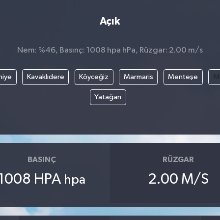
Açık
Nem: %46, Basınç: 1008 hpa hPa, Rüzgar: 2.00 m/s
hiye
Kavaklıdere
Köyceğiz
Marmaris
Menteşe
Mi
Yatağan
BASINÇ
RÜZGAR
1008 HPA
2.00 M/S
hpa