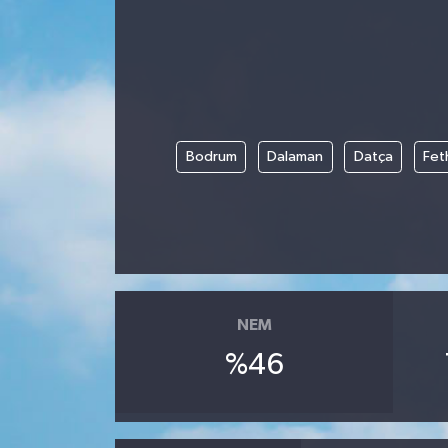
Bodrum
Dalaman
Datça
Fet
NEM
%46