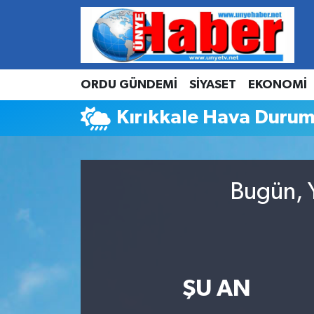
Hava Durumu
ORDU GÜNDEMİ
SİYASET
EKONOMİ
Trafik Durumu
Kırıkkale Hava Duru
Süper Lig Puan Durumu ve Fikstür
Tüm Manşetler
Bugün, Y
Son Dakika Haberleri
Haber Arşivi
ŞU AN