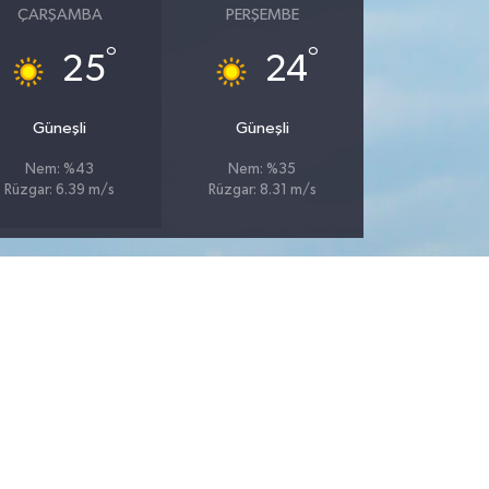
ÇARŞAMBA
PERŞEMBE
°
°
25
24
Güneşli
Güneşli
Nem: %43
Nem: %35
Rüzgar: 6.39 m/s
Rüzgar: 8.31 m/s