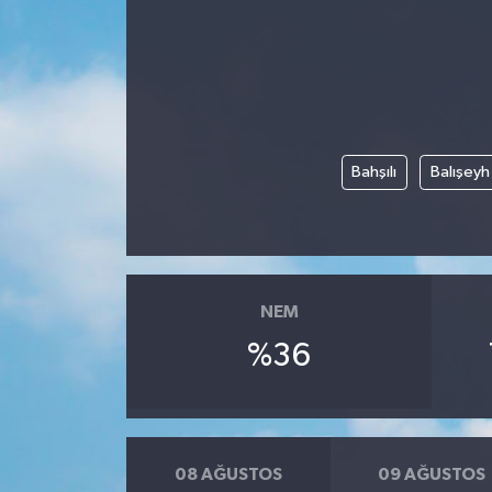
Bahşılı
Balışeyh
NEM
%36
08 AĞUSTOS
09 AĞUSTOS