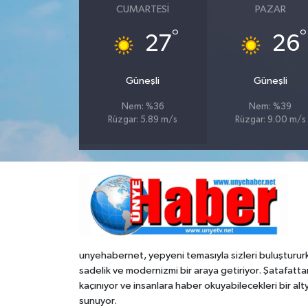
CUMARTESI
PAZAR
°
°
27
26
Güneşli
Güneşli
Nem: %36
Nem: %39
Rüzgar: 5.89 m/s
Rüzgar: 9.00 m/s
unyehabernet, yepyeni temasıyla sizleri buluşturur
sadelik ve modernizmi bir araya getiriyor. Şatafatta
kaçınıyor ve insanlara haber okuyabilecekleri bir alt
sunuyor.