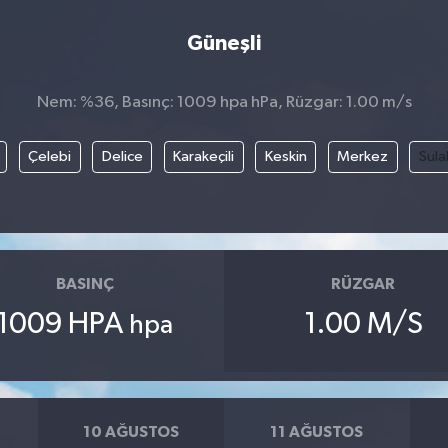
Güneşli
Nem: %36, Basınç: 1009 hpa hPa, Rüzgar: 1.00 m/s
Çelebi
Delice
Karakeçili
Keskin
Merkez
Sula
BASINÇ
RÜZGAR
1009 HPA
1.00 M/S
hpa
10 AĞUSTOS
11 AĞUSTOS