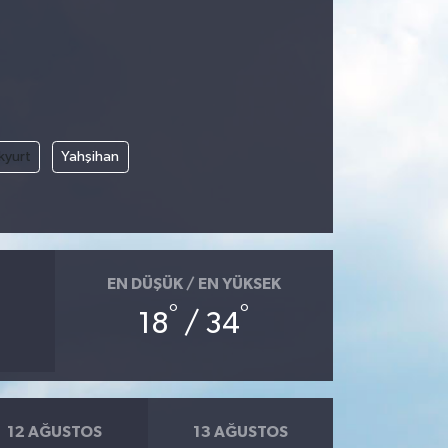
kyurt
Yahşihan
EN DÜŞÜK / EN YÜKSEK
°
°
18
/ 34
12 AĞUSTOS
13 AĞUSTOS