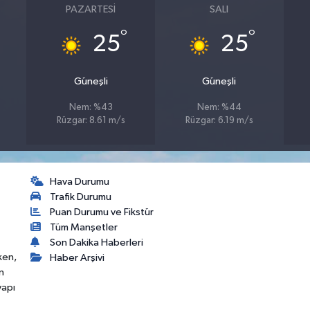
PAZARTESI
SALI
°
°
25
25
Güneşli
Güneşli
Nem: %43
Nem: %44
Rüzgar: 8.61 m/s
Rüzgar: 6.19 m/s
Hava Durumu
Trafik Durumu
Puan Durumu ve Fikstür
Tüm Manşetler
Son Dakika Haberleri
ken,
Haber Arşivi
n
yapı