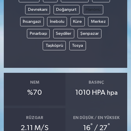
Devrekani
Doğanyurt
Hanönü
İhsangazi
İnebolu
Küre
Merkez
Pınarbaşı
Seydiler
Şenpazar
Taşköprü
Tosya
NEM
BASINÇ
%70
1010 HPA
hpa
RÜZGAR
EN DÜŞÜK / EN YÜKSEK
°
°
2.11 M/S
16
/ 27