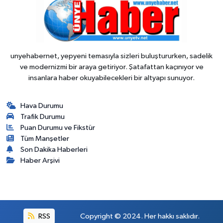
unyehabernet, yepyeni temasıyla sizleri buluştururken, sadelik
ve modernizmi bir araya getiriyor. Şatafattan kaçınıyor ve
insanlara haber okuyabilecekleri bir altyapı sunuyor.
Hava Durumu
Trafik Durumu
Puan Durumu ve Fikstür
Tüm Manşetler
Son Dakika Haberleri
Haber Arşivi
RSS
Copyright © 2024. Her hakkı saklıdır.