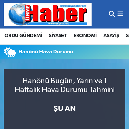
Hava Durumu
ORDU GÜNDEMİ
SİYASET
EKONOMİ
ASAYİŞ
S
Trafik Durumu
Süper Lig Puan Durumu ve Fikstür
Hanönü Hava Durumu
Tüm Manşetler
Hanönü Bugün, Yarın ve 1
Son Dakika Haberleri
Haftalık Hava Durumu Tahmini
Haber Arşivi
ŞU AN