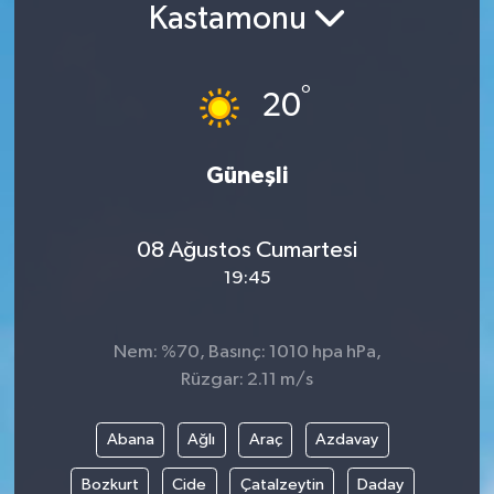
Kastamonu
°
20
Güneşli
08 Ağustos Cumartesi
19:45
Nem: %70, Basınç: 1010 hpa hPa,
Rüzgar: 2.11 m/s
Abana
Ağlı
Araç
Azdavay
Bozkurt
Cide
Çatalzeytin
Daday