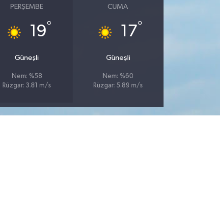
PERŞEMBE
CUMA
°
°
19
17
Güneşli
Güneşli
Nem: %58
Nem: %60
Rüzgar: 3.81 m/s
Rüzgar: 5.89 m/s