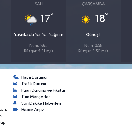
SALI
ÇARŞAMBA
°
°
17
18
Yakınlarda Yer Yer Yağmur
Güneşli
Nem: %65
Nem: %58
Rüzgar: 5.31 m/s
Rüzgar: 3.50 m/s
Hava Durumu
Trafik Durumu
Puan Durumu ve Fikstür
Tüm Manşetler
Son Dakika Haberleri
ken,
Haber Arşivi
n
yapı