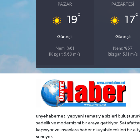
PAZAR
PAZARTESI
°
°
19
17
Güneşli
Güneşli
Nem: %61
Nem: %67
Rüzgar: 5.69 m/s
Rüzgar: 5.11 m/s
unyehabernet, yepyeni temasıyla sizleri buluşturur
sadelik ve modernizmi bir araya getiriyor. Şatafatta
kaçınıyor ve insanlara haber okuyabilecekleri bir alt
sunuyor.