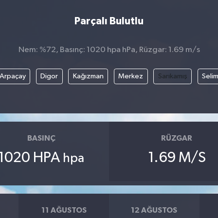
Parçalı Bulutlu
Nem: %72, Basınç: 1020 hpa hPa, Rüzgar: 1.69 m/s
Arpaçay
Digor
Kağızman
Merkez
Sarıkamış
Seli
BASINÇ
RÜZGAR
1020 HPA
1.69 M/S
hpa
11 AĞUSTOS
12 AĞUSTOS