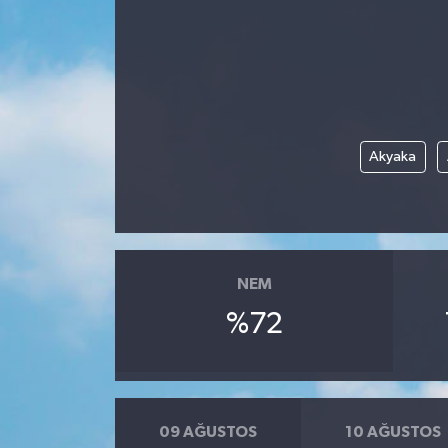
Akyaka
NEM
%72
09 AĞUSTOS
10 AĞUSTOS