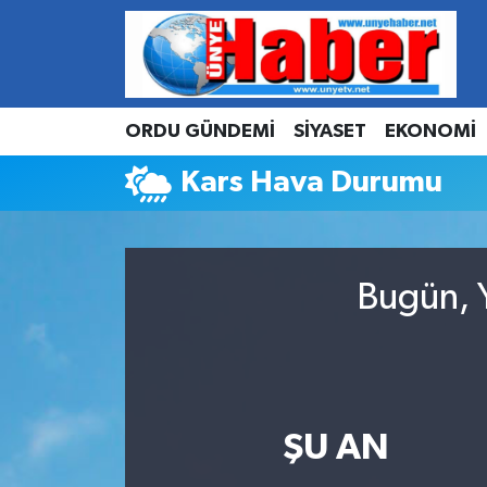
Hava Durumu
ORDU GÜNDEMİ
SİYASET
EKONOMİ
Trafik Durumu
Kars Hava Durumu
Süper Lig Puan Durumu ve Fikstür
Tüm Manşetler
Bugün, Y
Son Dakika Haberleri
Haber Arşivi
ŞU AN