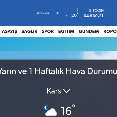
BITCOIN
°
20
64.960,21
0.87
DOLAR
47,7436
0.18
ASAYİŞ
SAĞLIK
SPOR
EĞİTİM
GÜNDEM
RÖPO
EURO
55,2510
0.32
STERLİN
64,4811
0.38
GRAM ALTIN
6648.99
2.59
BİST100
arın ve 1 Haftalık Hava Durum
13.779
-14
Kars
°
16