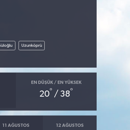
Süloğlu
Uzunköprü
EN DÜŞÜK / EN YÜKSEK
°
°
20
/ 38
11 AĞUSTOS
12 AĞUSTOS