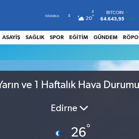
BITCOIN
°
20
64.643,95
0.16
DOLAR
47,6006
0.06
ASAYİŞ
SAĞLIK
SPOR
EĞİTİM
GÜNDEM
RÖPO
EURO
55,0250
0.02
STERLİN
64,2398
0.2
GRAM ALTIN
6500.87
0.12
BİST100
arın ve 1 Haftalık Hava Durum
13.799
70
Edirne
°
26