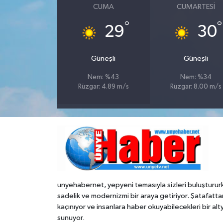
CUMA
CUMARTESI
°
°
29
30
Güneşli
Güneşli
Nem: %43
Nem: %34
Rüzgar: 4.89 m/s
Rüzgar: 8.00 m/s
unyehabernet, yepyeni temasıyla sizleri buluşturur
sadelik ve modernizmi bir araya getiriyor. Şatafatta
kaçınıyor ve insanlara haber okuyabilecekleri bir alt
sunuyor.