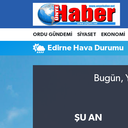
Hava Durumu
ORDU GÜNDEMİ
SİYASET
EKONOMİ
Trafik Durumu
Edirne Hava Durumu
Süper Lig Puan Durumu ve Fikstür
Tüm Manşetler
Bugün, Y
Son Dakika Haberleri
Haber Arşivi
ŞU AN