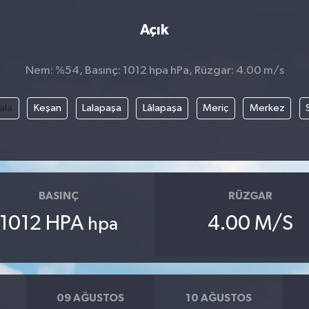
Açık
Nem: %54, Basınç: 1012 hpa hPa, Rüzgar: 4.00 m/s
ala
Keşan
Lalapaşa
Lâlapaşa
Meriç
Merkez
BASINÇ
RÜZGAR
1012 HPA
4.00 M/S
hpa
09 AĞUSTOS
10 AĞUSTOS