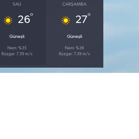
SALI
ÇARŞAMBA
°
°
26
27
Güneşli
Güneşli
Nem: %35
Nem: %36
Rüzgar: 7.39 m/s
Rüzgar: 7.39 m/s