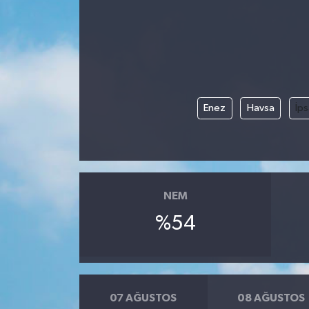
Enez
Havsa
İps
NEM
%54
07 AĞUSTOS
08 AĞUSTOS