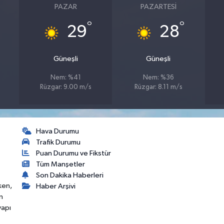
PAZAR
PAZARTESI
°
°
29
28
Güneşli
Güneşli
Nem: %41
Nem: %36
Rüzgar: 9.00 m/s
Rüzgar: 8.11 m/s
Hava Durumu
Trafik Durumu
Puan Durumu ve Fikstür
Tüm Manşetler
Son Dakika Haberleri
ken,
Haber Arşivi
n
yapı