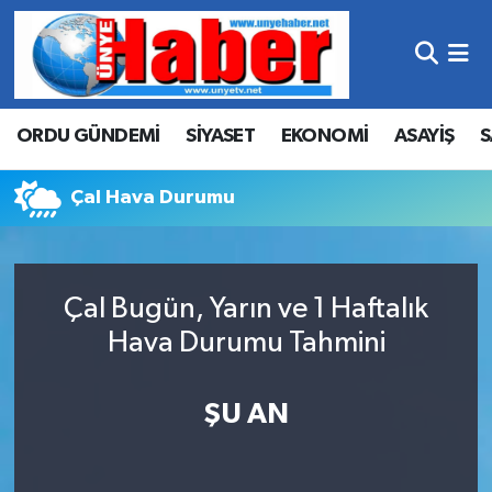
Hava Durumu
ORDU GÜNDEMİ
SİYASET
EKONOMİ
ASAYİŞ
S
Trafik Durumu
Süper Lig Puan Durumu ve Fikstür
Çal Hava Durumu
Tüm Manşetler
Çal Bugün, Yarın ve 1 Haftalık
Son Dakika Haberleri
Hava Durumu Tahmini
Haber Arşivi
ŞU AN