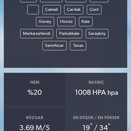
Çal
Çameli
Çardak
Çivril
Güney
Honaz
Kale
Merkezefendi
Pamukkale
Sarayköy
Serinhisar
Tavas
NEM
BASINÇ
%20
1008 HPA
hpa
RÜZGAR
EN DÜŞÜK / EN YÜKSEK
°
°
3.69 M/S
19
/ 34