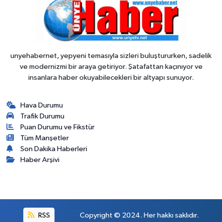
unyehabernet, yepyeni temasıyla sizleri buluştururken, sadelik
ve modernizmi bir araya getiriyor. Şatafattan kaçınıyor ve
insanlara haber okuyabilecekleri bir altyapı sunuyor.
Hava Durumu
Trafik Durumu
Puan Durumu ve Fikstür
Tüm Manşetler
Son Dakika Haberleri
Haber Arşivi
RSS
Copyright © 2024. Her hakkı saklıdır.