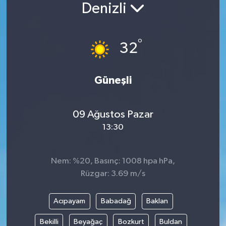
Denizli
°
32
Güneşli
09 Ağustos Pazar
13:30
Nem: %20, Basınç: 1008 hpa hPa,
Rüzgar: 3.69 m/s
Acıpayam
Babadağ
Baklan
Bekilli
Beyağaç
Bozkurt
Buldan