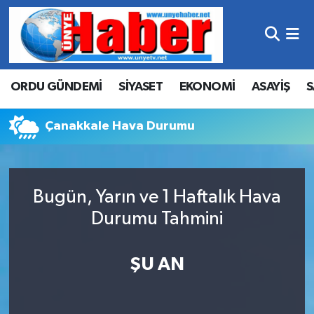
Hava Durumu
ORDU GÜNDEMİ
SİYASET
EKONOMİ
ASAYİŞ
S
Trafik Durumu
Süper Lig Puan Durumu ve Fikstür
Çanakkale Hava Durumu
Tüm Manşetler
Bugün, Yarın ve 1 Haftalık Hava
Son Dakika Haberleri
Durumu Tahmini
Haber Arşivi
ŞU AN