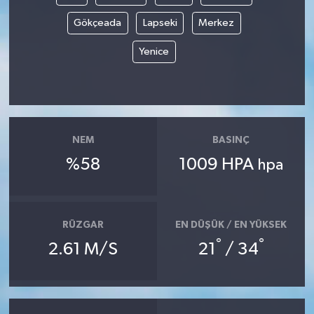
Gökçeada
Lapseki
Merkez
Yenice
NEM
BASINÇ
%58
1009 HPA
hpa
RÜZGAR
EN DÜŞÜK / EN YÜKSEK
°
°
2.61 M/S
21
/ 34