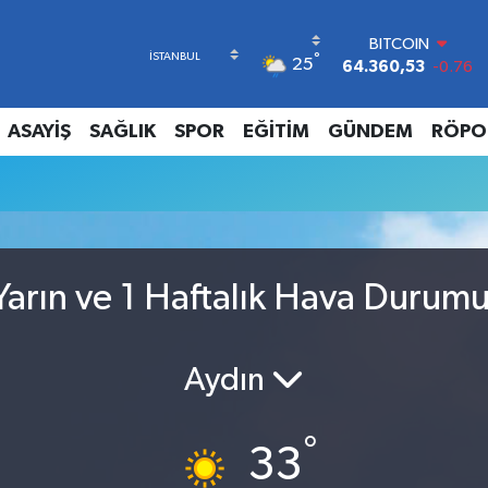
BITCOIN
°
25
64.360,53
-0.76
DOLAR
47,7143
0.16
ASAYİŞ
SAĞLIK
SPOR
EĞİTİM
GÜNDEM
RÖPO
EURO
55,0317
-0.02
STERLİN
64,2463
0.07
GRAM ALTIN
6574.81
1.44
BİST100
arın ve 1 Haftalık Hava Durum
13.887
64
Aydın
°
33