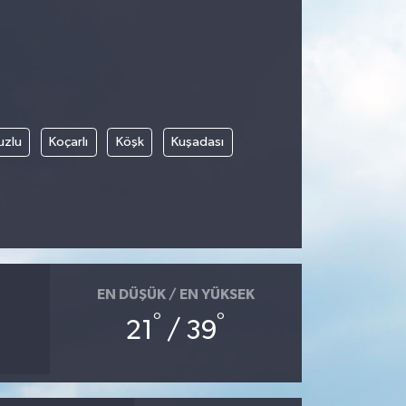
uzlu
Koçarlı
Köşk
Kuşadası
EN DÜŞÜK / EN YÜKSEK
°
°
21
/ 39