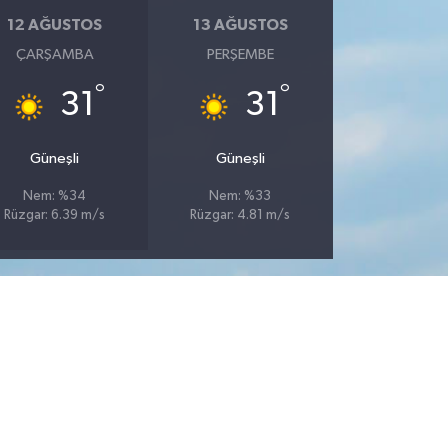
12 AĞUSTOS
13 AĞUSTOS
ÇARŞAMBA
PERŞEMBE
°
°
31
31
Güneşli
Güneşli
Nem: %34
Nem: %33
Rüzgar: 6.39 m/s
Rüzgar: 4.81 m/s