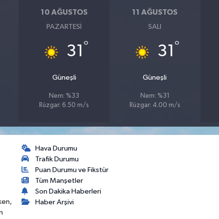
10 AĞUSTOS
11 AĞUSTOS
PAZARTESI
SALI
°
°
31
31
Güneşli
Güneşli
Nem: %33
Nem: %31
Rüzgar: 6.50 m/s
Rüzgar: 4.00 m/s
Hava Durumu
Trafik Durumu
Puan Durumu ve Fikstür
Tüm Manşetler
Son Dakika Haberleri
ken,
Haber Arşivi
n