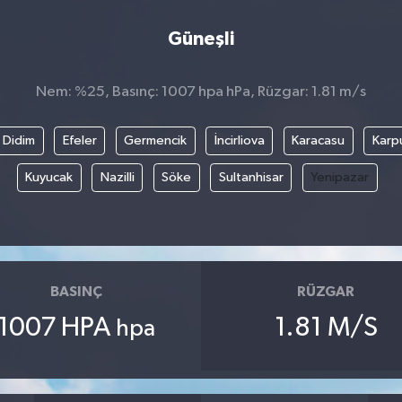
Güneşli
Nem: %25, Basınç: 1007 hpa hPa, Rüzgar: 1.81 m/s
Didim
Efeler
Germencik
İncirliova
Karacasu
Karp
Kuyucak
Nazilli
Söke
Sultanhisar
Yenipazar
BASINÇ
RÜZGAR
1007 HPA
1.81 M/S
hpa