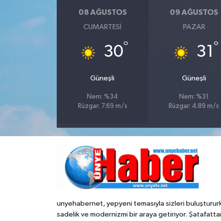
08 AĞUSTOS
09 AĞUSTOS
CUMARTESI
PAZAR
°
°
30
31
Güneşli
Güneşli
Nem: %34
Nem: %31
Rüzgar: 7.69 m/s
Rüzgar: 4.89 m/s
unyehabernet, yepyeni temasıyla sizleri buluşturur
sadelik ve modernizmi bir araya getiriyor. Şatafatta