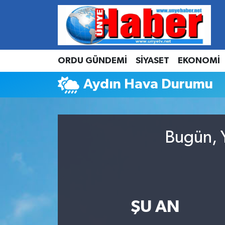
Hava Durumu
ORDU GÜNDEMİ
SİYASET
EKONOMİ
Trafik Durumu
Aydın Hava Durumu
Süper Lig Puan Durumu ve Fikstür
Tüm Manşetler
Bugün, Y
Son Dakika Haberleri
Haber Arşivi
ŞU AN