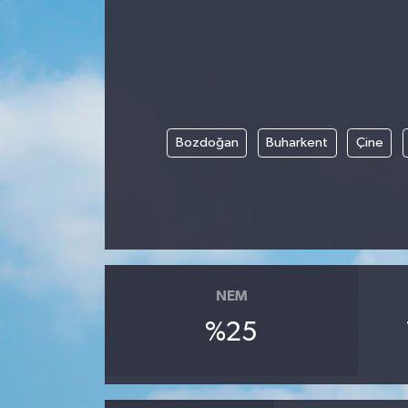
Bozdoğan
Buharkent
Çine
NEM
%25