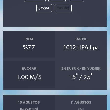
Şavşat
Yusufeli
NEM
BASINÇ
%77
1012 HPA
hpa
RÜZGAR
EN DÜŞÜK / EN YÜKSEK
°
°
1.00 M/S
15
/ 25
10 AĞUSTOS
11 AĞUSTOS
PAZARTESI
SALI