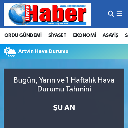
Hava Durumu
ORDU GÜNDEMİ
SİYASET
EKONOMİ
ASAYİŞ
S
Trafik Durumu
Süper Lig Puan Durumu ve Fikstür
Artvin Hava Durumu
Tüm Manşetler
Bugün, Yarın ve 1 Haftalık Hava
Son Dakika Haberleri
Durumu Tahmini
Haber Arşivi
ŞU AN