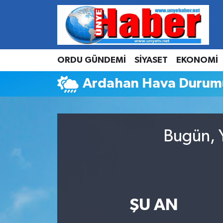
Hava Durumu
ORDU GÜNDEMİ
SİYASET
EKONOMİ
Trafik Durumu
Ardahan Hava Durum
Süper Lig Puan Durumu ve Fikstür
Tüm Manşetler
Bugün, Y
Son Dakika Haberleri
Haber Arşivi
ŞU AN