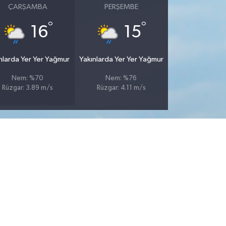
ÇARŞAMBA
PERŞEMBE
°
°
16
15
nlarda Yer Yer Yağmur
Yakınlarda Yer Yer Yağmur
Nem: %70
Nem: %76
Rüzgar: 3.89 m/s
Rüzgar: 4.11 m/s