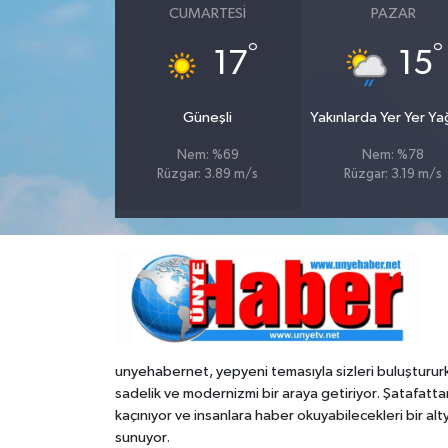
CUMARTESI
PAZAR
°
°
17
15
Güneşli
Yakınlarda Yer Yer Y
Nem: %69
Nem: %78
Rüzgar: 3.89 m/s
Rüzgar: 3.19 m/s
unyehabernet, yepyeni temasıyla sizleri buluşturur
sadelik ve modernizmi bir araya getiriyor. Şatafatta
kaçınıyor ve insanlara haber okuyabilecekleri bir alt
sunuyor.