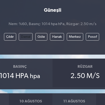
Güneşli
Nem: %60, Basınç: 1014 hpa hPa, Rüzgar: 2.50 m/s
Çıldır
Damal
Göle
Hanak
Merkez
Posof
BASINÇ
RÜZGAR
1014 HPA
2.50 M/S
hpa
10 AĞUSTOS
11 AĞUSTOS