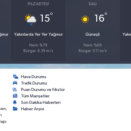
PAZARTESI
SALI
°
°
15
16
ağmur
Yakınlarda Yer Yer Yağmur
Güneşli
Yakı
Nem: %79
Nem: %69
Rüzgar: 4.39 m/s
Rüzgar: 3.11 m/s
Hava Durumu
Trafik Durumu
Puan Durumu ve Fikstür
Tüm Manşetler
Son Dakika Haberleri
ken,
Haber Arşivi
n
yapı