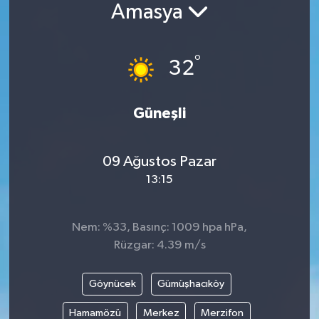
Amasya
°
32
Güneşli
09 Ağustos Pazar
13:15
Nem: %33, Basınç: 1009 hpa hPa,
Rüzgar: 4.39 m/s
Göynücek
Gümüşhacıköy
Hamamözü
Merkez
Merzifon