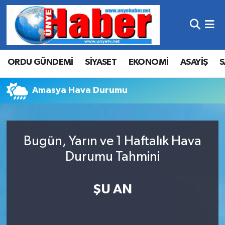
Hava Durumu
ORDU GÜNDEMİ
SİYASET
EKONOMİ
ASAYİŞ
S
Trafik Durumu
Süper Lig Puan Durumu ve Fikstür
Amasya Hava Durumu
Tüm Manşetler
Bugün, Yarın ve 1 Haftalık Hava
Son Dakika Haberleri
Durumu Tahmini
Haber Arşivi
ŞU AN