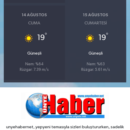
14 AĞUSTOS
15 AĞUSTOS
CUMA
CUMARTESI
°
°
19
19
Güneşli
Güneşli
Nem: %64
Nem: %63
Rüzgar: 7.39 m/s
Rüzgar: 5.61 m/s
unyehabernet, yepyeni temasıyla sizleri buluştururken, sadelik