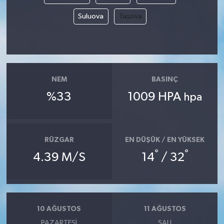
Suluova
Taşova
NEM
BASINÇ
%33
1009 HPA
hpa
RÜZGAR
EN DÜŞÜK / EN YÜKSEK
°
°
4.39 M/S
14
/ 32
10 AĞUSTOS
11 AĞUSTOS
PAZARTESI
SALI