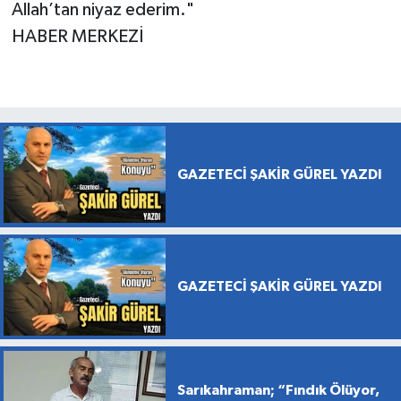
Allah’tan niyaz ederim."
HABER MERKEZİ
GAZETECİ ŞAKİR GÜREL YAZDI
GAZETECİ ŞAKİR GÜREL YAZDI
Sarıkahraman; “Fındık Ölüyor,