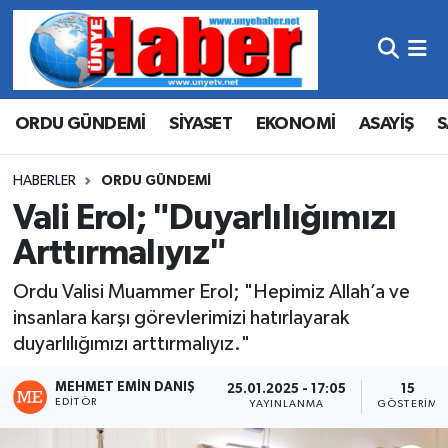
Hava Durumu
ORDU GÜNDEMİ
SİYASET
EKONOMİ
ASAYİŞ
S
Trafik Durumu
Süper Lig Puan Durumu ve Fikstür
HABERLER
ORDU GÜNDEMİ
Vali Erol; "Duyarlılığımızı
Tüm Manşetler
Arttırmalıyız"
Son Dakika Haberleri
Ordu Valisi Muammer Erol; "Hepimiz Allah’a ve
insanlara karşı görevlerimizi hatırlayarak
Haber Arşivi
duyarlılığımızı arttırmalıyız."
MEHMET EMIN DANIŞ
25.01.2025 - 17:05
15
EDITÖR
YAYINLANMA
GÖSTERIM