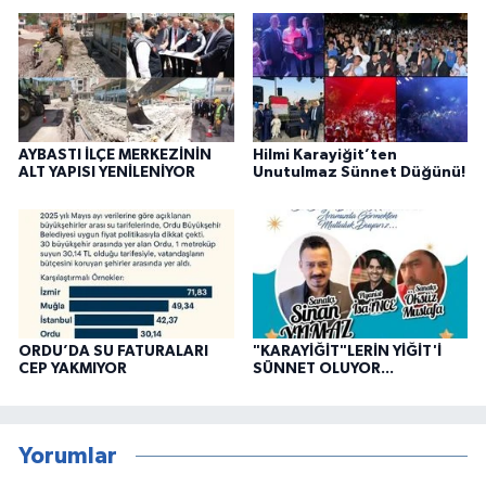
AYBASTI İLÇE MERKEZİNİN
Hilmi Karayiğit’ten
ALT YAPISI YENİLENİYOR
Unutulmaz Sünnet Düğünü!
ORDU’DA SU FATURALARI
"KARAYİĞİT"LERİN YİĞİT'İ
CEP YAKMIYOR
SÜNNET OLUYOR...
Yorumlar