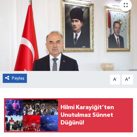
Paylaş
-
+
A
A
Hilmi Karayiğit’ten
Unutulmaz Sünnet
Düğünü!