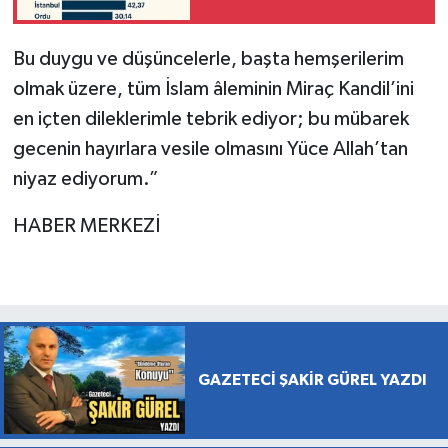
Bu duygu ve düşüncelerle, başta hemşerilerim
olmak üzere, tüm İslam âleminin Miraç Kandil’ini
en içten dileklerimle tebrik ediyor; bu mübarek
gecenin hayırlara vesile olmasını Yüce Allah’tan
niyaz ediyorum.”
HABER MERKEZİ
GAZETECİ ŞAKİR GÜREL YAZDI