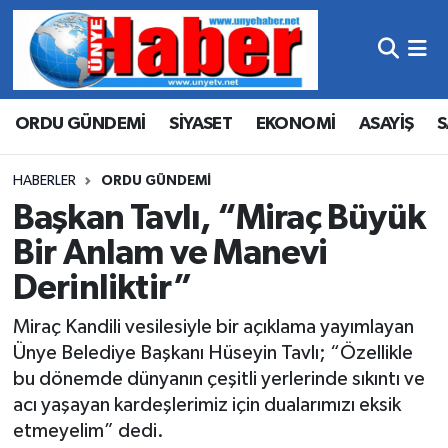
Hava Durumu
ORDU GÜNDEMİ
SİYASET
EKONOMİ
ASAYİŞ
S
Trafik Durumu
Süper Lig Puan Durumu ve Fikstür
HABERLER
ORDU GÜNDEMİ
Başkan Tavlı, “Miraç Büyük
Tüm Manşetler
Bir Anlam ve Manevi
Derinliktir”
Son Dakika Haberleri
Miraç Kandili vesilesiyle bir açıklama yayımlayan
Haber Arşivi
Ünye Belediye Başkanı Hüseyin Tavlı; “Özellikle
bu dönemde dünyanın çeşitli yerlerinde sıkıntı ve
acı yaşayan kardeşlerimiz için dualarımızı eksik
etmeyelim” dedi.