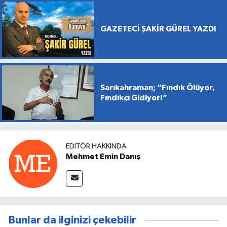
GAZETECİ ŞAKİR GÜREL YAZDI
Sarıkahraman; “Fındık Ölüyor,
Fındıkçı Gidiyor!”
EDITÖR HAKKINDA
Mehmet Emin Danış
Bunlar da ilginizi çekebilir