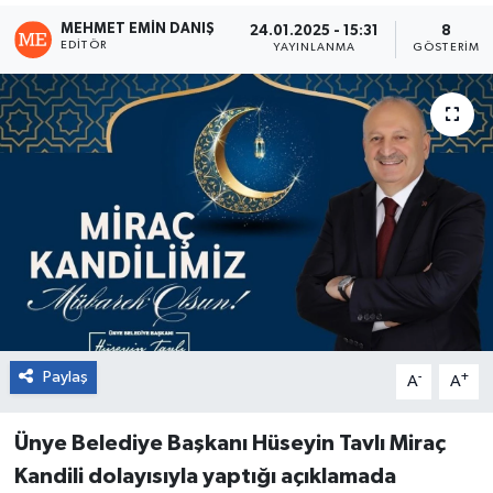
MEHMET EMIN DANIŞ
24.01.2025 - 15:31
8
EDITÖR
YAYINLANMA
GÖSTERIM
Paylaş
-
+
A
A
Ünye Belediye Başkanı Hüseyin Tavlı Miraç
Kandili dolayısıyla yaptığı açıklamada