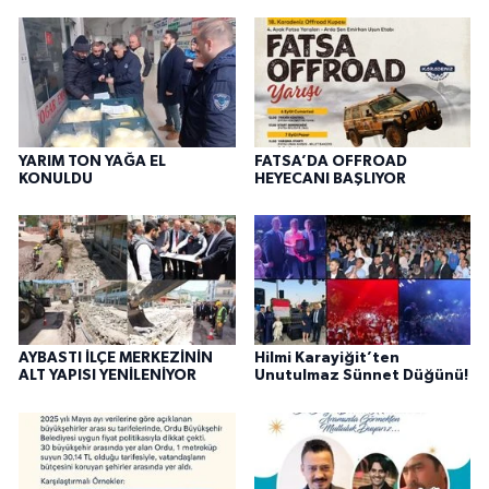
YARIM TON YAĞA EL
FATSA’DA OFFROAD
KONULDU
HEYECANI BAŞLIYOR
AYBASTI İLÇE MERKEZİNİN
Hilmi Karayiğit’ten
ALT YAPISI YENİLENİYOR
Unutulmaz Sünnet Düğünü!