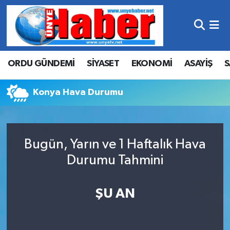
Hava Durumu
ORDU GÜNDEMİ
SİYASET
EKONOMİ
ASAYİŞ
S
Trafik Durumu
Süper Lig Puan Durumu ve Fikstür
Konya Hava Durumu
Tüm Manşetler
Bugün, Yarın ve 1 Haftalık Hava
Son Dakika Haberleri
Durumu Tahmini
Haber Arşivi
ŞU AN