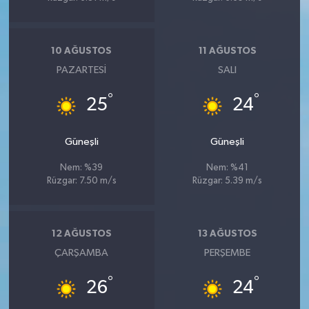
10 AĞUSTOS
11 AĞUSTOS
PAZARTESI
SALI
°
°
25
24
Güneşli
Güneşli
Nem: %39
Nem: %41
Rüzgar: 7.50 m/s
Rüzgar: 5.39 m/s
12 AĞUSTOS
13 AĞUSTOS
ÇARŞAMBA
PERŞEMBE
°
°
26
24