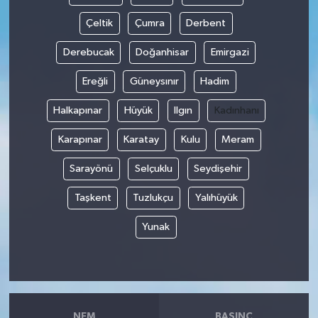
Çeltik
Çumra
Derbent
Derebucak
Doğanhisar
Emirgazi
Ereğli
Güneysınır
Hadim
Halkapınar
Hüyük
Ilgın
Kadınhanı
Karapınar
Karatay
Kulu
Meram
Sarayönü
Selçuklu
Seydişehir
Taşkent
Tuzlukçu
Yalıhüyük
Yunak
NEM
BASINÇ