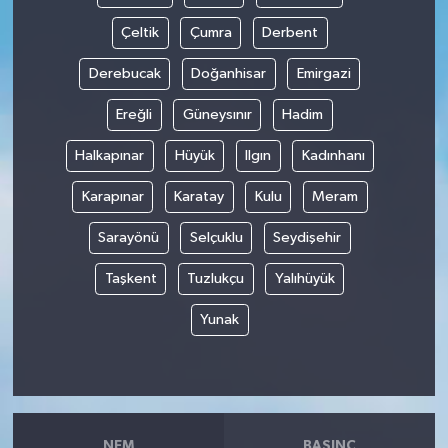
Çeltik
Çumra
Derbent
Derebucak
Doğanhisar
Emirgazi
Ereğli
Güneysınır
Hadim
Halkapınar
Hüyük
Ilgın
Kadınhanı
Karapınar
Karatay
Kulu
Meram
Sarayönü
Selçuklu
Seydişehir
Taşkent
Tuzlukçu
Yalıhüyük
Yunak
NEM
BASINÇ