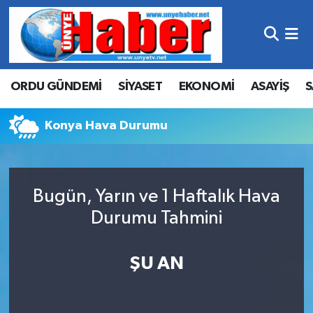
Hava Durumu
ORDU GÜNDEMİ
SİYASET
EKONOMİ
ASAYİŞ
S
Trafik Durumu
Süper Lig Puan Durumu ve Fikstür
Konya Hava Durumu
Tüm Manşetler
Bugün, Yarın ve 1 Haftalık Hava
Son Dakika Haberleri
Durumu Tahmini
Haber Arşivi
ŞU AN