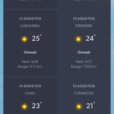
12 AĞUSTOS
13 AĞUSTOS
ÇARŞAMBA
PERŞEMBE
°
°
25
24
Güneşli
Güneşli
Nem: %38
Nem: %37
Rüzgar: 6.11 m/s
Rüzgar: 7.50 m/s
14 AĞUSTOS
15 AĞUSTOS
CUMA
CUMARTESI
°
°
23
21