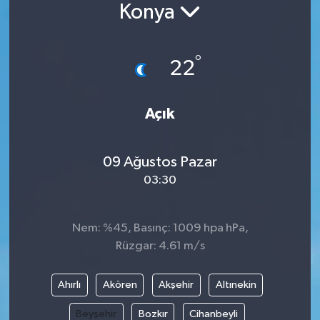
Konya
°
22
Açık
09 Ağustos Pazar
03:30
Nem: %45, Basınç: 1009 hpa hPa,
Rüzgar: 4.61 m/s
Ahırlı
Akören
Akşehir
Altınekin
Beyşehir
Bozkır
Cihanbeyli