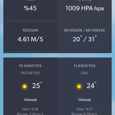
%45
1009 HPA
hpa
RÜZGAR
EN DÜŞÜK / EN YÜKSEK
°
°
4.61 M/S
20
/ 31
10 AĞUSTOS
11 AĞUSTOS
PAZARTESI
SALI
°
°
25
24
Güneşli
Güneşli
Nem: %38
Nem: %37
Rüzgar: 7.00 m/s
Rüzgar: 6.39 m/s