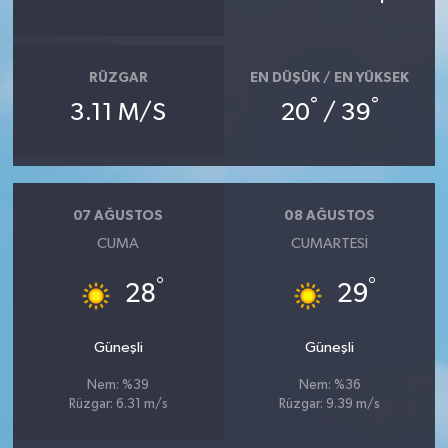
RÜZGAR
EN DÜŞÜK / EN YÜKSEK
°
°
3.11 M/S
20
/ 39
07 AĞUSTOS
08 AĞUSTOS
CUMA
CUMARTESI
°
°
28
29
Güneşli
Güneşli
Nem: %39
Nem: %36
Rüzgar: 6.31 m/s
Rüzgar: 9.39 m/s