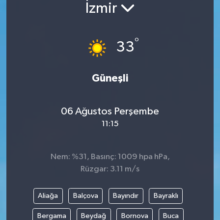
İzmir
°
33
Güneşli
06 Ağustos Perşembe
11:15
Nem: %31, Basınç: 1009 hpa hPa,
Rüzgar: 3.11 m/s
Aliağa
Balçova
Bayındır
Bayraklı
Bergama
Beydağ
Bornova
Buca