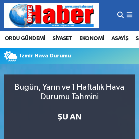
Hava Durumu
ORDU GÜNDEMİ
SİYASET
EKONOMİ
ASAYİŞ
S
Trafik Durumu
Süper Lig Puan Durumu ve Fikstür
İzmir Hava Durumu
Tüm Manşetler
Bugün, Yarın ve 1 Haftalık Hava
Son Dakika Haberleri
Durumu Tahmini
Haber Arşivi
ŞU AN