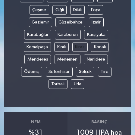
Çeşme
Çiğli
Dikili
Foça
Gaziemir
Güzelbahçe
İzmir
Karabağlar
Karaburun
Karşıyaka
Kemalpaşa
Kınık
Kiraz
Konak
Menderes
Menemen
Narlıdere
Ödemiş
Seferihisar
Selçuk
Tire
Torbalı
Urla
NEM
BASINÇ
%31
1009 HPA
hpa