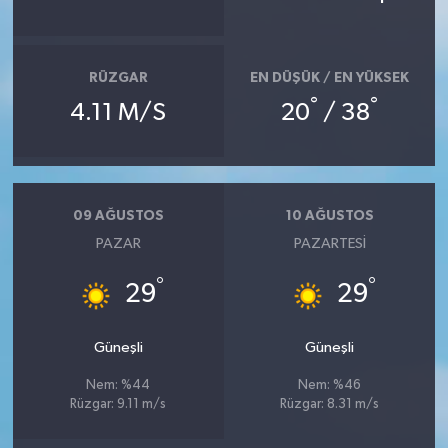
RÜZGAR
EN DÜŞÜK / EN YÜKSEK
°
°
4.11 M/S
20
/ 38
09 AĞUSTOS
10 AĞUSTOS
PAZAR
PAZARTESI
°
°
29
29
Güneşli
Güneşli
Nem: %44
Nem: %46
Rüzgar: 9.11 m/s
Rüzgar: 8.31 m/s