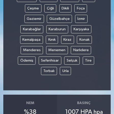
Çeşme
Çiğli
Dikili
Foça
Gaziemir
Güzelbahçe
İzmir
Karabağlar
Karaburun
Karşıyaka
Kemalpaşa
Kınık
Kiraz
Konak
Menderes
Menemen
Narlıdere
Ödemiş
Seferihisar
Selçuk
Tire
Torbalı
Urla
NEM
BASINÇ
%38
1007 HPA
hpa