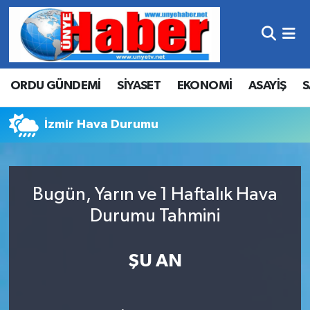
Hava Durumu
ORDU GÜNDEMİ
SİYASET
EKONOMİ
ASAYİŞ
S
Trafik Durumu
Süper Lig Puan Durumu ve Fikstür
İzmir Hava Durumu
Tüm Manşetler
Bugün, Yarın ve 1 Haftalık Hava
Son Dakika Haberleri
Durumu Tahmini
Haber Arşivi
ŞU AN