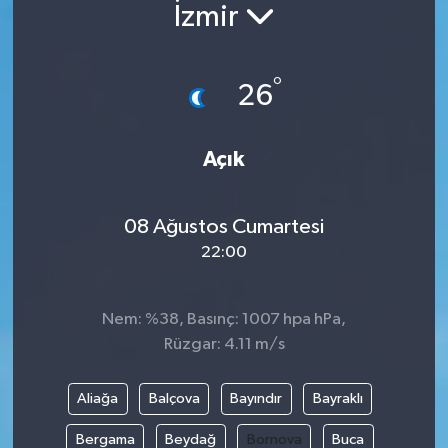
İzmir
°
26
Açık
08 Ağustos Cumartesi
22:00
Nem: %38, Basınç: 1007 hpa hPa,
Rüzgar: 4.11 m/s
Aliağa
Balçova
Bayındır
Bayraklı
Bergama
Beydağ
Bornova
Buca