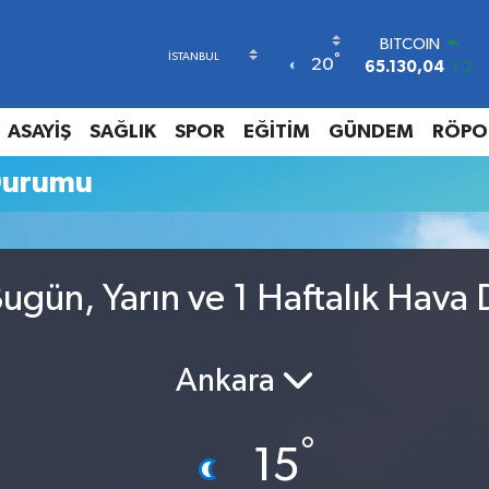
BITCOIN
°
20
65.130,04
1.2
DOLAR
47,7106
0.17
ASAYİŞ
SAĞLIK
SPOR
EĞİTİM
GÜNDEM
RÖPO
EURO
55,1652
0.27
Durumu
STERLİN
64,4046
0.35
GRAM ALTIN
6648.99
2.59
BİST100
ugün, Yarın ve 1 Haftalık Hava
13.773
-19
Ankara
°
15