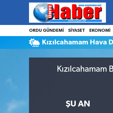
Hava Durumu
ORDU GÜNDEMİ
SİYASET
EKONOMİ
Trafik Durumu
Kızılcahamam Hava 
Süper Lig Puan Durumu ve Fikstür
Tüm Manşetler
Kızılcahamam B
Son Dakika Haberleri
Haber Arşivi
ŞU AN