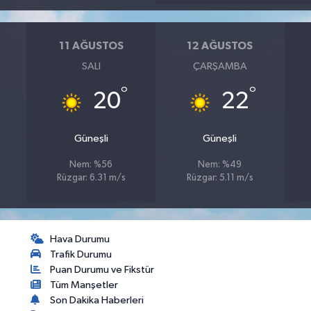
11 AĞUSTOS
12 AĞUSTOS
SALI
ÇARŞAMBA
°
°
20
22
Güneşli
Güneşli
Nem: %56
Nem: %49
Rüzgar: 6.31 m/s
Rüzgar: 5.11 m/s
Hava Durumu
Trafik Durumu
Puan Durumu ve Fikstür
Tüm Manşetler
Son Dakika Haberleri