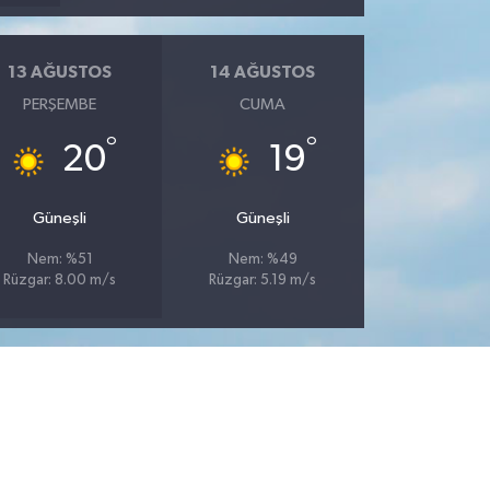
13 AĞUSTOS
14 AĞUSTOS
PERŞEMBE
CUMA
°
°
20
19
Güneşli
Güneşli
Nem: %51
Nem: %49
Rüzgar: 8.00 m/s
Rüzgar: 5.19 m/s