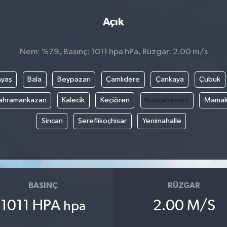
Açık
Nem: %79, Basınç: 1011 hpa hPa, Rüzgar: 2.00 m/s
Ayaş
Bala
Beypazarı
Çamlıdere
Çankaya
Çubuk
ahramankazan
Kalecik
Keçiören
Kızılcahamam
Mama
Sincan
Şereflikoçhisar
Yenimahalle
BASINÇ
RÜZGAR
1011 HPA
2.00 M/S
hpa