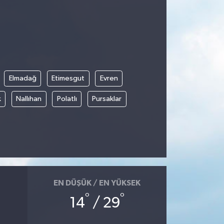
Elmadağ
Etimesgut
Evren
k
Nallıhan
Polatlı
Pursaklar
EN DÜŞÜK / EN YÜKSEK
°
°
14
/ 29