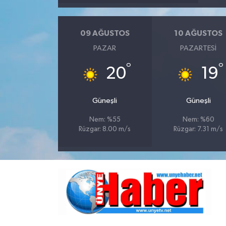
09 AĞUSTOS
10 AĞUSTOS
PAZAR
PAZARTESI
°
°
20
19
Güneşli
Güneşli
Nem: %55
Nem: %60
Rüzgar: 8.00 m/s
Rüzgar: 7.31 m/s