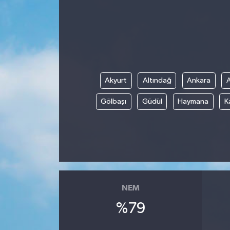
Akyurt
Altındağ
Ankara
Gölbaşı
Güdül
Haymana
K
NEM
%79