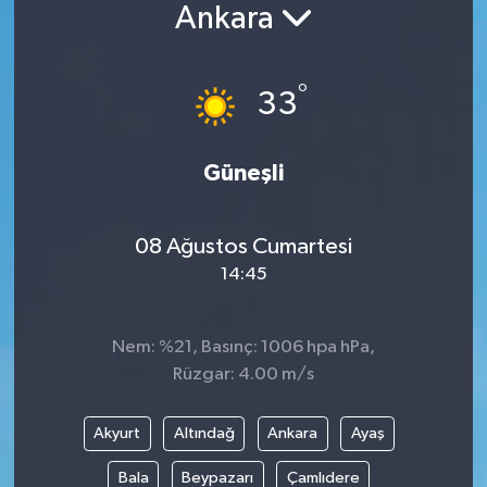
Ankara
°
33
Güneşli
08 Ağustos Cumartesi
14:45
Nem: %21, Basınç: 1006 hpa hPa,
Rüzgar: 4.00 m/s
Akyurt
Altındağ
Ankara
Ayaş
Bala
Beypazarı
Çamlıdere