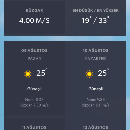
RÜZGAR
EN DÜŞÜK / EN YÜKSEK
°
°
4.00 M/S
19
/ 33
09 AĞUSTOS
10 AĞUSTOS
PAZAR
PAZARTESI
°
°
25
25
Güneşli
Güneşli
Nem: %37
Nem: %39
Rüzgar: 7.39 m/s
Rüzgar: 6.11 m/s
11 AĞUSTOS
12 AĞUSTOS