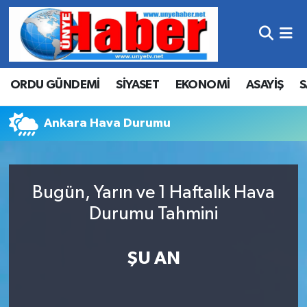
Hava Durumu
ORDU GÜNDEMİ
SİYASET
EKONOMİ
ASAYİŞ
S
Trafik Durumu
Süper Lig Puan Durumu ve Fikstür
Ankara Hava Durumu
Tüm Manşetler
Bugün, Yarın ve 1 Haftalık Hava
Son Dakika Haberleri
Durumu Tahmini
Haber Arşivi
ŞU AN