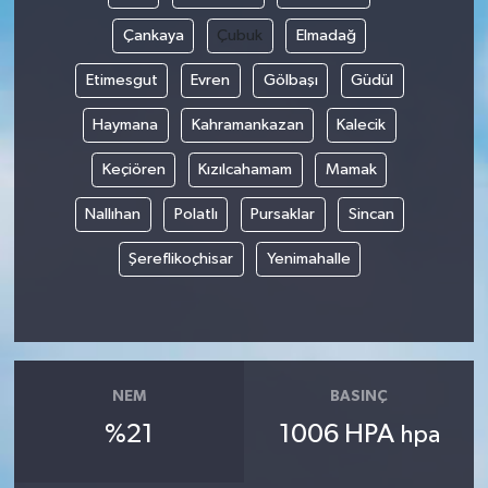
Çankaya
Çubuk
Elmadağ
Etimesgut
Evren
Gölbaşı
Güdül
Haymana
Kahramankazan
Kalecik
Keçiören
Kızılcahamam
Mamak
Nallıhan
Polatlı
Pursaklar
Sincan
Şereflikoçhisar
Yenimahalle
NEM
BASINÇ
%21
1006 HPA
hpa