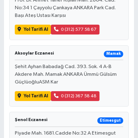
Prof. Dr. Ahmet Taner Kışlalı Mah. 2864. Cad.
No:34 1 Çayyolu Çankaya ANKARA Park Cad.
Başı Ateş Ustası Karşısı
Yol Tarifi Al
0 (312) 577 58 67
Aksoylar Eczanesi
Mamak
Şehit Ayhan Babadağ Cad. 393. Sok. 4 A-B
Akdere Mah. Mamak ANKARA Ümmü Gülsüm
GüçlüoğluASM Kar
Yol Tarifi Al
0 (312) 367 58 48
Şenol Eczanesi
Etimesgut
Piyade Mah. 1681.Cadde No:32 A Etimesgut