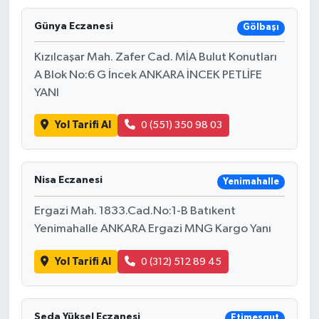
Günya Eczanesi
Gölbaşı
Kızılcaşar Mah. Zafer Cad. MİA Bulut Konutları
A Blok No:6 G İncek ANKARA İNCEK PETLİFE
YANI
Yol Tarifi Al
0 (551) 350 98 03
Nisa Eczanesi
Yenimahalle
Ergazi Mah. 1833.Cad.No:1-B Batıkent
Yenimahalle ANKARA Ergazi MNG Kargo Yanı
Yol Tarifi Al
0 (312) 512 89 45
Seda Yüksel Eczanesi
Etimesgut