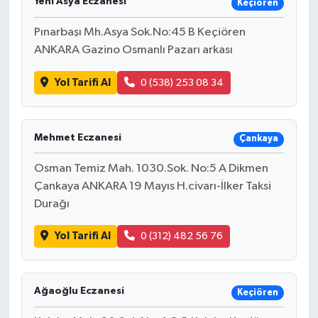
Yeni Asya Eczanesi
Keçiören
Pınarbaşı Mh.Asya Sok.No:45 B Keçiören
ANKARA Gazino Osmanlı Pazarı arkası
Yol Tarifi Al
0 (538) 253 08 34
Mehmet Eczanesi
Çankaya
Osman Temiz Mah. 1030.Sok. No:5 A Dikmen
Çankaya ANKARA 19 Mayıs H.civarı-İlker Taksi
Durağı
Yol Tarifi Al
0 (312) 482 56 76
Ağaoğlu Eczanesi
Keçiören