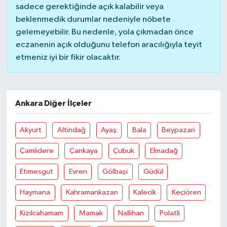
sadece gerektiğinde açık kalabilir veya
beklenmedik durumlar nedeniyle nöbete
gelemeyebilir. Bu nedenle, yola çıkmadan önce
eczanenin açık olduğunu telefon aracılığıyla teyit
etmeniz iyi bir fikir olacaktır.
Ankara Diğer İlçeler
Akyurt
Altindağ
Ayaş
Bala
Beypazari
Çamlidere
Çankaya
Çubuk
Elmadağ
Etimesgut
Evren
Gölbaşi
Güdül
Haymana
Kahramankazan
Kalecik
Keçiören
Kizilcahamam
Mamak
Nallihan
Polatli