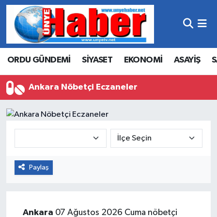
Hava Durumu
ORDU GÜNDEMİ
SİYASET
EKONOMİ
ASAYİŞ
S
Trafik Durumu
Süper Lig Puan Durumu ve Fikstür
Ankara Nöbetçi Eczaneler
Tüm Manşetler
Son Dakika Haberleri
Haber Arşivi
Paylaş
Ankara
07 Ağustos 2026 Cuma nöbetçi