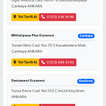
Uğur Mumcu Cad. No:87 8 Gaziosmanpaşa
Çankaya ANKARA
Yol Tarifi Al
0 (312) 436 36 96
Mithatpaşa Plus Eczanesi
Çankaya
Tunalı Hilmi Cad. No:70 5 Kavaklıdere Mah.
Çankaya ANKARA
Yol Tarifi Al
0 (312) 466 33 94
Danişment Eczanesi
Keçiören
Yunus Emre Cad. No:152 C İncirli Keçiören
ANKARA