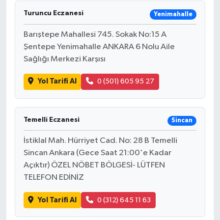
Turuncu Eczanesi
Yenimahalle
Barıştepe Mahallesi 745. Sokak No:15 A
Şentepe Yenimahalle ANKARA 6 Nolu Aile
Sağlığı Merkezi Karşısı
Yol Tarifi Al
0 (501) 605 95 27
Temelli Eczanesi
Sincan
İstiklal Mah. Hürriyet Cad. No: 28 B Temelli
Sincan Ankara (Gece Saat 21:00'e Kadar
Açıktır) ÖZEL NÖBET BÖLGESİ- LÜTFEN
TELEFON EDİNİZ
Yol Tarifi Al
0 (312) 645 11 63