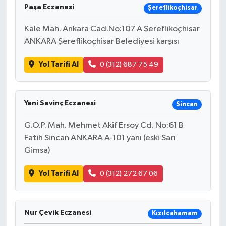
Paşa Eczanesi
Şereflikoçhisar
Kale Mah. Ankara Cad.No:107 A Şereflikoçhisar
ANKARA Şereflikoçhisar Belediyesi karşısı
Yol Tarifi Al
0 (312) 687 75 49
Yeni Sevinç Eczanesi
Sincan
G.O.P. Mah. Mehmet Akif Ersoy Cd. No:61 B
Fatih Sincan ANKARA A-101 yanı (eski Sarı
Gimsa)
Yol Tarifi Al
0 (312) 272 67 06
Nur Çevik Eczanesi
Kızılcahamam