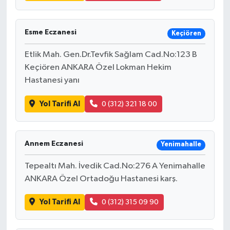
Esme Eczanesi
Keçiören
Etlik Mah. Gen.Dr.Tevfik Sağlam Cad.No:123 B
Keçiören ANKARA Özel Lokman Hekim
Hastanesi yanı
Yol Tarifi Al
0 (312) 321 18 00
Annem Eczanesi
Yenimahalle
Tepealtı Mah. İvedik Cad.No:276 A Yenimahalle
ANKARA Özel Ortadoğu Hastanesi karş.
Yol Tarifi Al
0 (312) 315 09 90