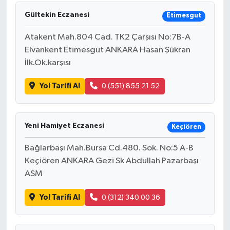
Gültekin Eczanesi
Etimesgut
Atakent Mah.804 Cad. TK2 Çarşısı No:7B-A
Elvankent Etimesgut ANKARA Hasan Şükran
İlk.Ok.karşısı
Yol Tarifi Al
0 (551) 855 21 52
Yeni Hamiyet Eczanesi
Keçiören
Bağlarbaşı Mah.Bursa Cd.480. Sok. No:5 A-B
Keçiören ANKARA Gezi Sk Abdullah Pazarbaşı
ASM
Yol Tarifi Al
0 (312) 340 00 36