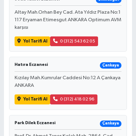
Altay Mah.Orhan Bey Cad. Ata Yıldız Plaza No:1
117 Eryaman Etimesgut ANKARA Optimum AVM
karşısı
Yol Tarifi Al
0 (312) 543 62 05
Hatıra Eczanesi
Çankaya
Kızılay Mah.Kumrular Caddesi No:12 A Çankaya
ANKARA
Yol Tarifi Al
0 (312) 418 02 96
Park Dilek Eczanesi
Çankaya