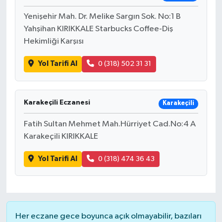
Yenişehir Mah. Dr. Melike Sargın Sok. No:1 B
Yahşihan KIRIKKALE Starbucks Coffee-Diş
Hekimliği Karşısı
Yol Tarifi Al
0 (318) 502 31 31
Karakeçili Eczanesi
Karakeçili
Fatih Sultan Mehmet Mah.Hürriyet Cad.No:4 A
Karakeçili KIRIKKALE
Yol Tarifi Al
0 (318) 474 36 43
Her eczane gece boyunca açık olmayabilir, bazıları