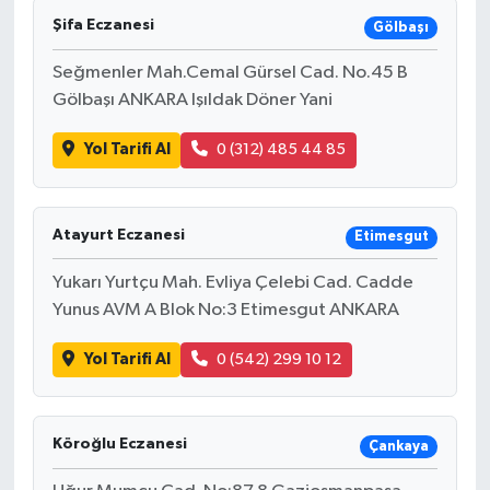
Şifa Eczanesi
Gölbaşı
Seğmenler Mah.Cemal Gürsel Cad. No.45 B
Gölbaşı ANKARA Işıldak Döner Yani
Yol Tarifi Al
0 (312) 485 44 85
Atayurt Eczanesi
Etimesgut
Yukarı Yurtçu Mah. Evliya Çelebi Cad. Cadde
Yunus AVM A Blok No:3 Etimesgut ANKARA
Yol Tarifi Al
0 (542) 299 10 12
Köroğlu Eczanesi
Çankaya