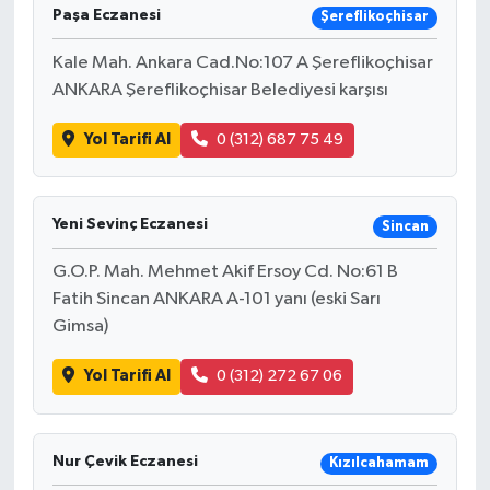
Paşa Eczanesi
Şereflikoçhisar
Kale Mah. Ankara Cad.No:107 A Şereflikoçhisar
ANKARA Şereflikoçhisar Belediyesi karşısı
Yol Tarifi Al
0 (312) 687 75 49
Yeni Sevinç Eczanesi
Sincan
G.O.P. Mah. Mehmet Akif Ersoy Cd. No:61 B
Fatih Sincan ANKARA A-101 yanı (eski Sarı
Gimsa)
Yol Tarifi Al
0 (312) 272 67 06
Nur Çevik Eczanesi
Kızılcahamam