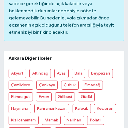
sadece gerektiğinde açık kalabilir veya
beklenmedik durumlar nedeniyle nöbete
gelemeyebilir. Bu nedenle, yola çıkmadan önce
eczanenin açık olduğunu telefon aracılığıyla teyit
etmeniz iyi bir fikir olacaktır.
Ankara Diğer İlçeler
Akyurt
Altindağ
Ayaş
Bala
Beypazari
Çamlidere
Çankaya
Çubuk
Elmadağ
Etimesgut
Evren
Gölbaşi
Güdül
Haymana
Kahramankazan
Kalecik
Keçiören
Kizilcahamam
Mamak
Nallihan
Polatli