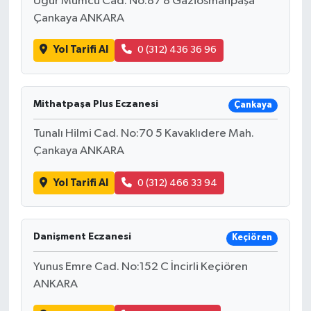
Uğur Mumcu Cad. No:87 8 Gaziosmanpaşa
Çankaya ANKARA
Yol Tarifi Al
0 (312) 436 36 96
Mithatpaşa Plus Eczanesi
Çankaya
Tunalı Hilmi Cad. No:70 5 Kavaklıdere Mah.
Çankaya ANKARA
Yol Tarifi Al
0 (312) 466 33 94
Danişment Eczanesi
Keçiören
Yunus Emre Cad. No:152 C İncirli Keçiören
ANKARA