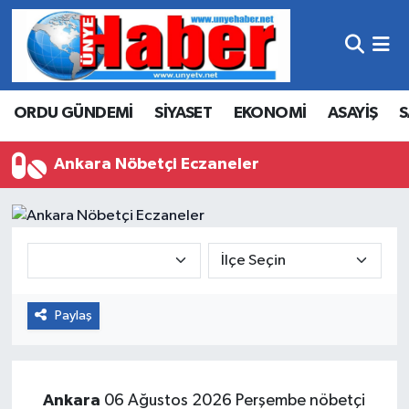
Hava Durumu
ORDU GÜNDEMİ
SİYASET
EKONOMİ
ASAYİŞ
S
Trafik Durumu
Süper Lig Puan Durumu ve Fikstür
Ankara Nöbetçi Eczaneler
Tüm Manşetler
Son Dakika Haberleri
Haber Arşivi
Paylaş
Ankara
06 Ağustos 2026 Perşembe nöbetçi