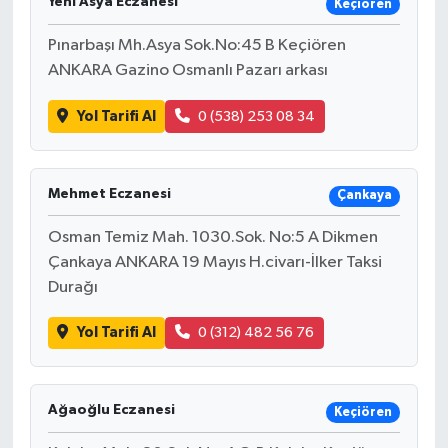
Yeni Asya Eczanesi
Keçiören
Pınarbaşı Mh.Asya Sok.No:45 B Keçiören
ANKARA Gazino Osmanlı Pazarı arkası
Yol Tarifi Al
0 (538) 253 08 34
Mehmet Eczanesi
Çankaya
Osman Temiz Mah. 1030.Sok. No:5 A Dikmen
Çankaya ANKARA 19 Mayıs H.civarı-İlker Taksi
Durağı
Yol Tarifi Al
0 (312) 482 56 76
Ağaoğlu Eczanesi
Keçiören