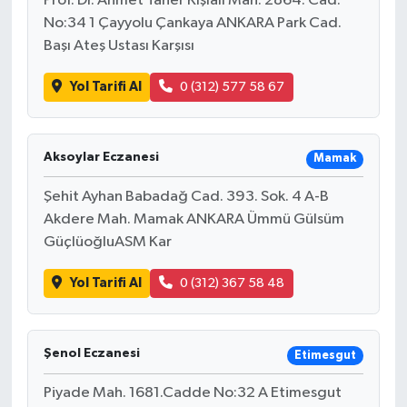
Prof. Dr. Ahmet Taner Kışlalı Mah. 2864. Cad.
No:34 1 Çayyolu Çankaya ANKARA Park Cad.
Başı Ateş Ustası Karşısı
Yol Tarifi Al
0 (312) 577 58 67
Aksoylar Eczanesi
Mamak
Şehit Ayhan Babadağ Cad. 393. Sok. 4 A-B
Akdere Mah. Mamak ANKARA Ümmü Gülsüm
GüçlüoğluASM Kar
Yol Tarifi Al
0 (312) 367 58 48
Şenol Eczanesi
Etimesgut
Piyade Mah. 1681.Cadde No:32 A Etimesgut