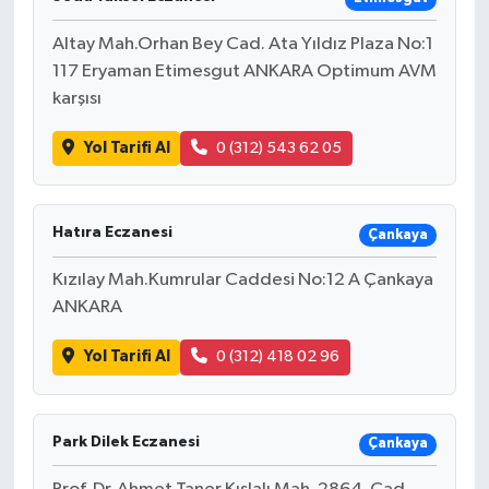
Altay Mah.Orhan Bey Cad. Ata Yıldız Plaza No:1
117 Eryaman Etimesgut ANKARA Optimum AVM
karşısı
Yol Tarifi Al
0 (312) 543 62 05
Hatıra Eczanesi
Çankaya
Kızılay Mah.Kumrular Caddesi No:12 A Çankaya
ANKARA
Yol Tarifi Al
0 (312) 418 02 96
Park Dilek Eczanesi
Çankaya