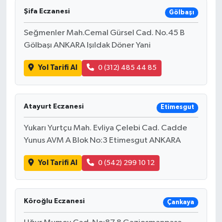
Şifa Eczanesi
Gölbaşı
Seğmenler Mah.Cemal Gürsel Cad. No.45 B
Gölbaşı ANKARA Işıldak Döner Yani
Yol Tarifi Al
0 (312) 485 44 85
Atayurt Eczanesi
Etimesgut
Yukarı Yurtçu Mah. Evliya Çelebi Cad. Cadde
Yunus AVM A Blok No:3 Etimesgut ANKARA
Yol Tarifi Al
0 (542) 299 10 12
Köroğlu Eczanesi
Çankaya