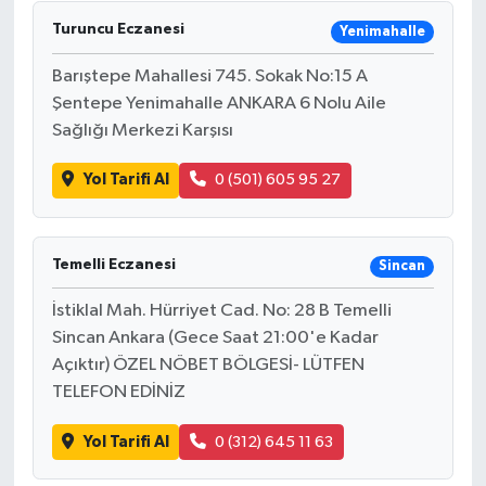
Turuncu Eczanesi
Yenimahalle
Barıştepe Mahallesi 745. Sokak No:15 A
Şentepe Yenimahalle ANKARA 6 Nolu Aile
Sağlığı Merkezi Karşısı
Yol Tarifi Al
0 (501) 605 95 27
Temelli Eczanesi
Sincan
İstiklal Mah. Hürriyet Cad. No: 28 B Temelli
Sincan Ankara (Gece Saat 21:00'e Kadar
Açıktır) ÖZEL NÖBET BÖLGESİ- LÜTFEN
TELEFON EDİNİZ
Yol Tarifi Al
0 (312) 645 11 63