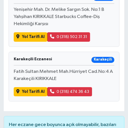
Yenişehir Mah. Dr. Melike Sargın Sok. No:1 B
Yahşihan KIRIKKALE Starbucks Coffee-Diş
Hekimliği Karşısı
Yol Tarifi Al
0 (318) 502 31 31
Karakeçili Eczanesi
Karakeçili
Fatih Sultan Mehmet Mah.Hürriyet Cad.No:4 A
Karakeçili KIRIKKALE
Yol Tarifi Al
0 (318) 474 36 43
Her eczane gece boyunca açık olmayabilir, bazıları