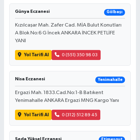
Günya Eczanesi
Gölbaşı
Kızılcaşar Mah. Zafer Cad. MİA Bulut Konutları
A Blok No:6 G İncek ANKARA İNCEK PETLİFE
YANI
Yol Tarifi Al
0 (551) 350 98 03
Nisa Eczanesi
Yenimahalle
Ergazi Mah. 1833.Cad.No:1-B Batıkent
Yenimahalle ANKARA Ergazi MNG Kargo Yanı
Yol Tarifi Al
0 (312) 512 89 45
Seda Yüksel Eczanesi
Etimesgut