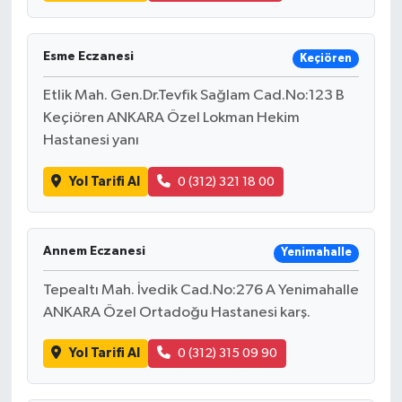
Esme Eczanesi
Keçiören
Etlik Mah. Gen.Dr.Tevfik Sağlam Cad.No:123 B
Keçiören ANKARA Özel Lokman Hekim
Hastanesi yanı
Yol Tarifi Al
0 (312) 321 18 00
Annem Eczanesi
Yenimahalle
Tepealtı Mah. İvedik Cad.No:276 A Yenimahalle
ANKARA Özel Ortadoğu Hastanesi karş.
Yol Tarifi Al
0 (312) 315 09 90