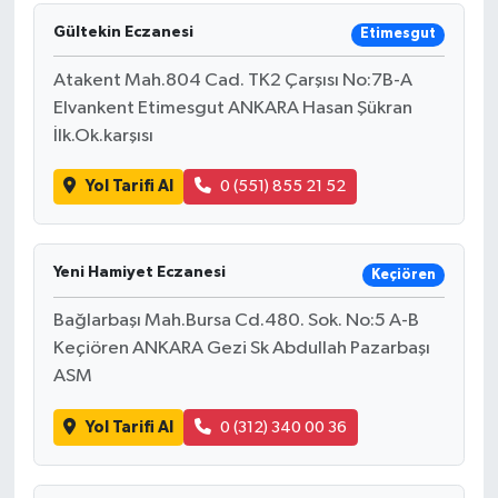
Gültekin Eczanesi
Etimesgut
Atakent Mah.804 Cad. TK2 Çarşısı No:7B-A
Elvankent Etimesgut ANKARA Hasan Şükran
İlk.Ok.karşısı
Yol Tarifi Al
0 (551) 855 21 52
Yeni Hamiyet Eczanesi
Keçiören
Bağlarbaşı Mah.Bursa Cd.480. Sok. No:5 A-B
Keçiören ANKARA Gezi Sk Abdullah Pazarbaşı
ASM
Yol Tarifi Al
0 (312) 340 00 36