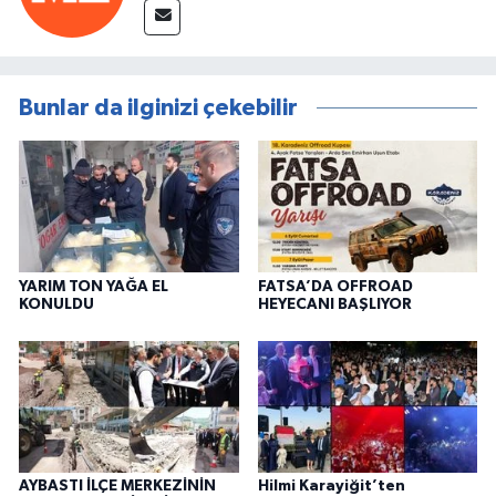
Bunlar da ilginizi çekebilir
YARIM TON YAĞA EL
FATSA’DA OFFROAD
KONULDU
HEYECANI BAŞLIYOR
AYBASTI İLÇE MERKEZİNİN
Hilmi Karayiğit’ten