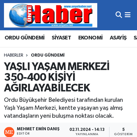
Hava Durumu
ORDU GÜNDEMİ
SİYASET
EKONOMİ
ASAYİŞ
S
Trafik Durumu
Süper Lig Puan Durumu ve Fikstür
HABERLER
ORDU GÜNDEMİ
YAŞLI YAŞAM MERKEZİ
Tüm Manşetler
350-400 KİŞİYİ
AĞIRLAYABİLECEK
Son Dakika Haberleri
Ordu Büyükşehir Belediyesi tarafından kurulan
Haber Arşivi
Yaşlı Yaşam Merkezi, kentte yaşayan yaş almış
vatandaşların yeni buluşma noktası olacak.
MEHMET EMIN DANIŞ
02.11.2024 - 14:13
5
EDITÖR
YAYINLANMA
GÖSTERIM