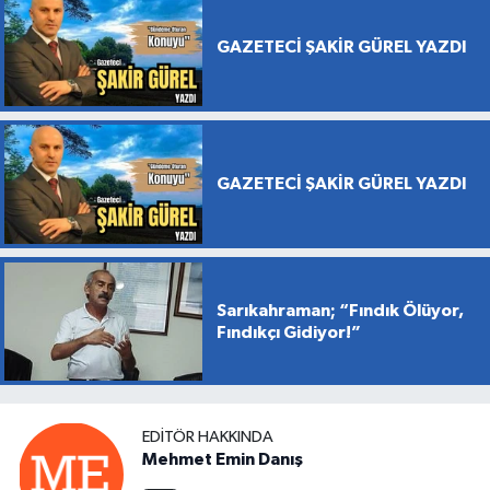
GAZETECİ ŞAKİR GÜREL YAZDI
GAZETECİ ŞAKİR GÜREL YAZDI
Sarıkahraman; “Fındık Ölüyor,
Fındıkçı Gidiyor!”
EDITÖR HAKKINDA
Mehmet Emin Danış