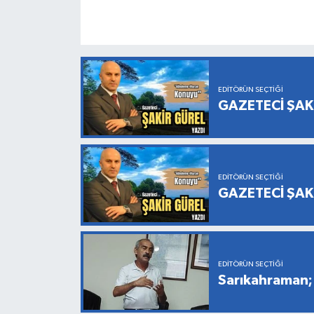
EDITÖRÜN SEÇTIĞI
GAZETECİ ŞAK
EDITÖRÜN SEÇTIĞI
GAZETECİ ŞAK
EDITÖRÜN SEÇTIĞI
Sarıkahraman; 