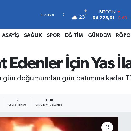
BITCOIN
°
23
64.225,61
-0.63
DOLAR
47,7143
0.16
ASAYİŞ
SAĞLIK
SPOR
EĞİTİM
GÜNDEM
RÖPO
EURO
55,0317
-0.02
STERLİN
64,2463
0.07
 Edenler İçin Yas İla
GRAM ALTIN
6510.40
0.45
BİST100
gün doğumundan gün batımına kadar Türki
13.799
70
7
1 DK
GÖSTERIM
OKUNMA SÜRESI