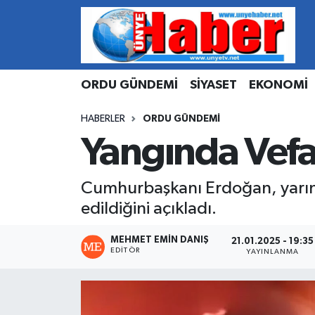
Hava Durumu
ORDU GÜNDEMİ
SİYASET
EKONOMİ
Trafik Durumu
HABERLER
ORDU GÜNDEMİ
Süper Lig Puan Durumu ve Fikstür
Yangında Vefat
Tüm Manşetler
Cumhurbaşkanı Erdoğan, yarın 
Son Dakika Haberleri
edildiğini açıkladı.
Haber Arşivi
MEHMET EMIN DANIŞ
21.01.2025 - 19:35
EDITÖR
YAYINLANMA