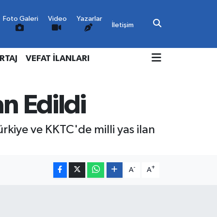
Foto Galeri
Video
Yazarlar
İletişim
RTAJ
VEFAT İLANLARI
n Edildi
ye ve KKTC'de milli yas ilan
-
+
A
A