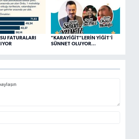
SU FATURALARI
"KARAYİĞİT"LERİN YİĞİT'İ
IYOR
SÜNNET OLUYOR...