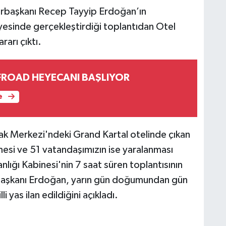
rbaşkanı Recep Tayyip Erdoğan’ın
yesinde gerçekleştirdiği toplantıdan Otel
rarı çıktı.
FROAD HEYECANI BAŞLIYOR
e
yak Merkezi'ndeki Grand Kartal otelinde çıkan
esi ve 51 vatandaşımızın ise yaralanması
ğı Kabinesi'nin 7 saat süren toplantısının
aşkanı Erdoğan, yarın gün doğumundan gün
 yas ilan edildiğini açıkladı.