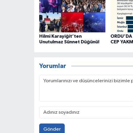
Hilmi Karayiğit’ten
ORDU’DA 
Unutulmaz Sünnet Düğünü!
CEP YAKM
Yorumlar
Gönder