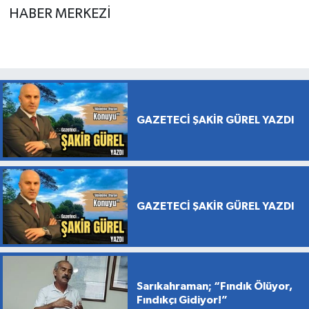
HABER MERKEZİ
GAZETECİ ŞAKİR GÜREL YAZDI
GAZETECİ ŞAKİR GÜREL YAZDI
Sarıkahraman; “Fındık Ölüyor,
Fındıkçı Gidiyor!”