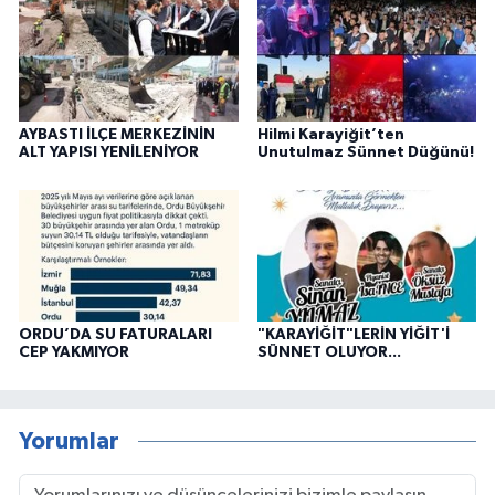
AYBASTI İLÇE MERKEZİNİN
Hilmi Karayiğit’ten
ALT YAPISI YENİLENİYOR
Unutulmaz Sünnet Düğünü!
ORDU’DA SU FATURALARI
"KARAYİĞİT"LERİN YİĞİT'İ
CEP YAKMIYOR
SÜNNET OLUYOR...
Yorumlar