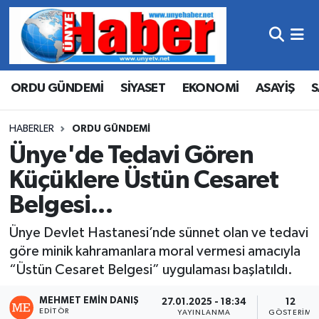
Hava Durumu
ORDU GÜNDEMİ
SİYASET
EKONOMİ
ASAYİŞ
S
Trafik Durumu
Süper Lig Puan Durumu ve Fikstür
HABERLER
ORDU GÜNDEMİ
Ünye'de Tedavi Gören
Tüm Manşetler
Küçüklere Üstün Cesaret
Belgesi...
Son Dakika Haberleri
Ünye Devlet Hastanesi’nde sünnet olan ve tedavi
Haber Arşivi
göre minik kahramanlara moral vermesi amacıyla
“Üstün Cesaret Belgesi” uygulaması başlatıldı.
MEHMET EMIN DANIŞ
27.01.2025 - 18:34
12
EDITÖR
YAYINLANMA
GÖSTERIM