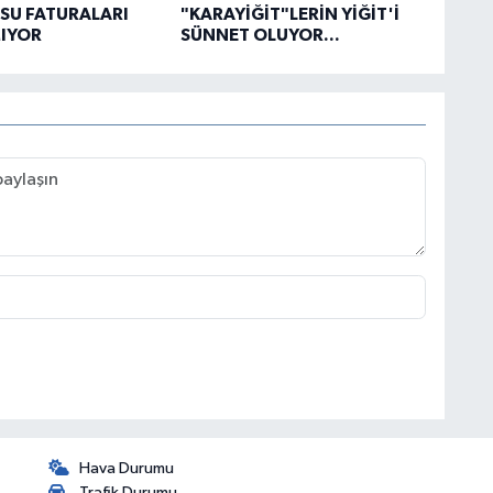
SU FATURALARI
"KARAYİĞİT"LERİN YİĞİT'İ
IYOR
SÜNNET OLUYOR...
Hava Durumu
Trafik Durumu