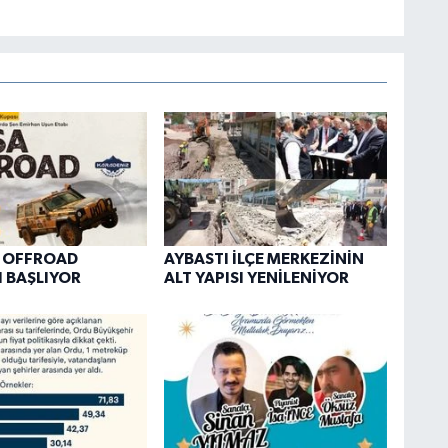
A OFFROAD
AYBASTI İLÇE MERKEZİNİN
 BAŞLIYOR
ALT YAPISI YENİLENİYOR