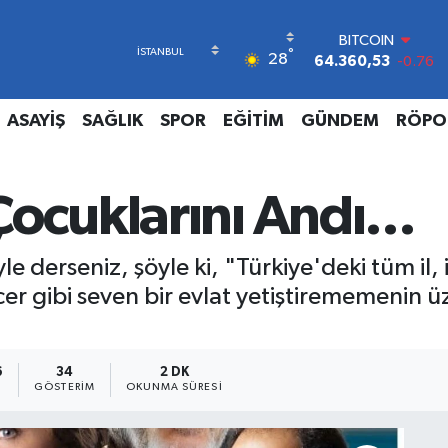
BITCOIN
64.360,53
-0.76
°
28
DOLAR
47,7069
0.17
EURO
ASAYİŞ
SAĞLIK
SPOR
EĞİTİM
GÜNDEM
RÖPO
55,0265
0.01
STERLİN
64,1897
0.02
ocuklarını Andı...
GRAM ALTIN
6574.81
1.44
BİST100
13.887
64
le derseniz, şöyle ki, "Türkiye'deki tüm il,
er gibi seven bir evlat yetiştirememenin 
6
34
2 DK
GÖSTERIM
OKUNMA SÜRESI