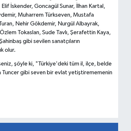
Elif İskender, Goncagül Sunar, İlhan Kartal,
Aydemir, Muharrem Türkseven, Mustafa
Turan, Nehir Gökdemir, Nurgül Albayrak,
zlem Tokaslan, Sude Tavlı, Şerafettin Kaya,
Şahinbaş gibi sevilen sanatçıların
k olur.
eniz, şöyle ki, "Türkiye'deki tüm il, ilçe, belde
 Tuncer gibi seven bir evlat yetiştirememenin