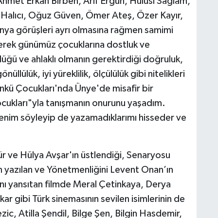
Ahmet Erkan Birben, Arif Ergün, Hulusi Sağlam,
l Halıcı, Oğuz Güven, Ömer Ateş, Özer Kayır,
ya görüşleri ayrı olmasına rağmen samimi
rerek günümüz çocuklarına dostluk ve
düğü ve ahlaklı olmanın gerektirdiği doğruluk,
nüllülük, iyi yüreklilik, ölçülülük gibi nitelikleri
ünkü Çocukları'nda Ünye'de misafir bir
cukları"yla tanışmanın onurunu yaşadım.
 benim söyleyip de yazamadıklarımı hisseder ve
r ve Hülya Avşar'ın üstlendiği, Senaryosu
 yazılan ve Yönetmenliğini Levent Onan’ın
nı yansıtan filmde Meral Çetinkaya, Derya
ar gibi Türk sinemasının sevilen isimlerinin de
zic, Atilla Şendil, Bilge Şen, Bilgin Hasdemir,