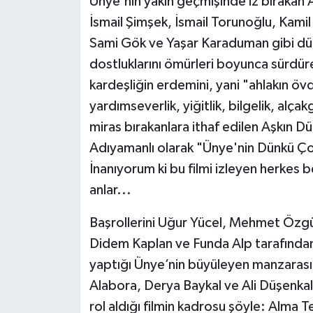
Ünye'nin yakın geçmişinde iz bırakan 
İsmail Şimşek, İsmail Torunoğlu, Kami
Sami Gök ve Yaşar Karaduman gibi dün
dostluklarını ömürleri boyunca sürdü
kardeşliğin erdemini, yani "ahlakın öv
yardımseverlik, yiğitlik, bilgelik, alçakgö
miras bırakanlara ithaf edilen Aşkın D
Adıyamanlı olarak "Ünye'nin Dünkü Ço
İnanıyorum ki bu filmi izleyen herkes
anlar...
Başrollerini Uğur Yücel, Mehmet Özgü
Didem Kaplan ve Funda Alp tarafından
yaptığı Ünye’nin büyüleyen manzarası
Alabora, Derya Baykal ve Ali Düşenkalk
rol aldığı filmin kadrosu şöyle: Alma Te