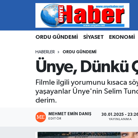
Hava Durumu
ORDU GÜNDEMİ
SİYASET
EKONOMİ
Trafik Durumu
HABERLER
ORDU GÜNDEMİ
Süper Lig Puan Durumu ve Fikstür
Ünye, Dünkü Ç
Tüm Manşetler
Filmle ilgili yorumunu kısaca söy
Son Dakika Haberleri
yaşayanlar Ünye'nin Selim Tunc
derim.
Haber Arşivi
MEHMET EMIN DANIŞ
30.01.2025 - 23:2
EDITÖR
YAYINLANMA