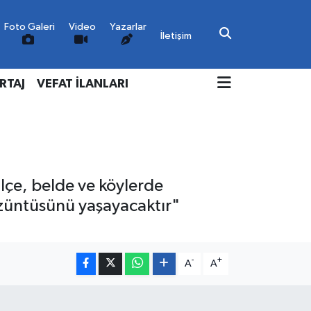
Foto Galeri
Video
Yazarlar
İletişim
RTAJ
VEFAT İLANLARI
 ilçe, belde ve köylerde
üzüntüsünü yaşayacaktır"
-
+
A
A