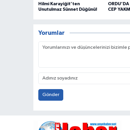
Hilmi Karayiğit’ten
ORDU’DA 
Unutulmaz Sünnet Düğünü!
CEP YAKM
Yorumlar
Gönder