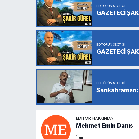
EDITÖRÜN SEÇTIĞI
GAZETECİ ŞAK
EDITÖRÜN SEÇTIĞI
GAZETECİ ŞAK
EDITÖRÜN SEÇTIĞI
Sarıkahraman; 
EDITÖR HAKKINDA
Mehmet Emin Danış