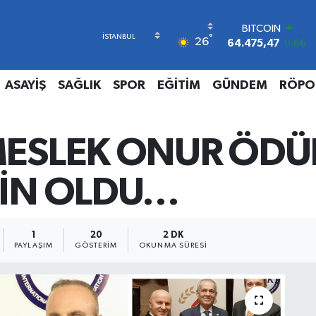
BITCOIN
°
64.475,47
0.66
26
DOLAR
47,5986
0.06
EURO
ASAYİŞ
SAĞLIK
SPOR
EĞİTİM
GÜNDEM
RÖPO
55,0700
0.1
STERLİN
64,2438
0.21
ESLEK ONUR ÖDÜ
GRAM ALTIN
6518.23
0.39
BİST100
RİN OLDU…
13.703
0
1
20
2 DK
PAYLAŞIM
GÖSTERIM
OKUNMA SÜRESI