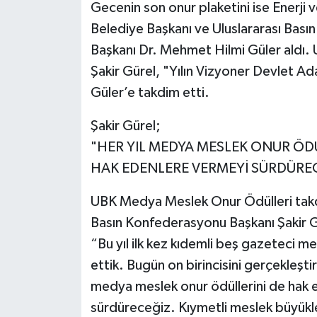
Gecenin son onur plaketini ise Enerji 
Belediye Başkanı ve Uluslararası Bası
Başkanı Dr. Mehmet Hilmi Güler aldı. 
Şakir Gürel, "Yılın Vizyoner Devlet A
Güler’e takdim etti.
Şakir Gürel;
"HER YIL MEDYA MESLEK ONUR ÖD
HAK EDENLERE VERMEYİ SÜRDÜRE
UBK Medya Meslek Onur Ödülleri takd
Basın Konfederasyonu Başkanı Şakir G
“Bu yıl ilk kez kıdemli beş gazeteci 
ettik. Bugün on birincisini gerçekleşt
medya meslek onur ödüllerini de hak e
sürdüreceğiz. Kıymetli meslek büyükler