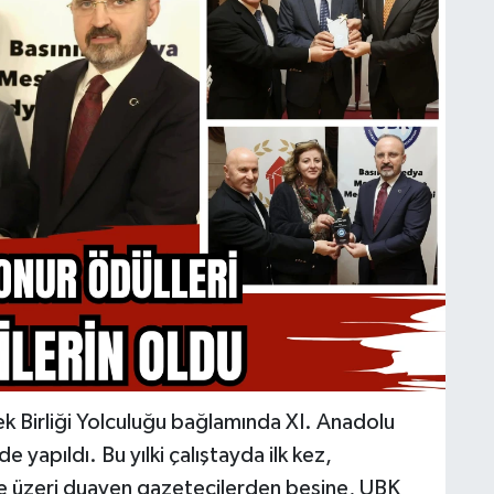
 Birliği Yolculuğu bağlamında XI. Anadolu
yapıldı. Bu yılki çalıştayda ilk kez,
e üzeri duayen gazetecilerden beşine, UBK