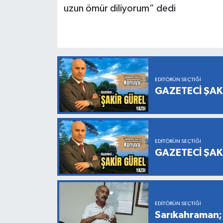
uzun ömür diliyorum” dedi
EDITÖRÜN SEÇTIĞI
GAZETECİ ŞAK
EDITÖRÜN SEÇTIĞI
GAZETECİ ŞAK
EDITÖRÜN SEÇTIĞI
Sarıkahraman; 