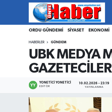
Hava Durumu
ORDU GÜNDEMİ
SİYASET
EKONOMİ
Trafik Durumu
HABERLER
GÜNDEM
Süper Lig Puan Durumu ve Fikstür
UBK MEDYA M
Tüm Manşetler
GAZETECİLE
Son Dakika Haberleri
Haber Arşivi
YONETICI YONETICI
10.02.2026 - 23:19
EDITÖR
YAYINLANMA