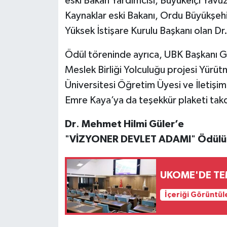
eski Bakan Yardımcısı, Büyükelçi Yavuz
Kaynaklar eski Bakanı, Ordu Büyükşeh
Yüksek İstişare Kurulu Başkanı olan Dr
Ödül töreninde ayrıca, UBK Başkanı 
Meslek Birliği Yolculuğu projesi Yürüt
Üniversitesi Öğretim Üyesi ve İletişim
Emre Kaya’ya da teşekkür plaketi takd
Dr
.
Mehmet
Hilmi
Güler’e
"
VİZYONER
DEVLET
ADAMI
"
Ödülü
UKOME'DE TE
İçeriği Görüntül