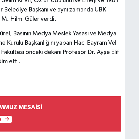
 Selim Kıran, Öz’ün ödülünü ise Enerji ve Tabii
ir Belediye Başkanı ve aynı zamanda UBK
. M. Hilmi Güler verdi.
Gürel, Basının Medya Meslek Yasası ve Medya
me Kurulu Başkanlığını yapan Hacı Bayram Veli
 Fakültesi önceki dekanı Profesör Dr. Ayşe Elif
im etti.
MMUZ MESAİSİ
e