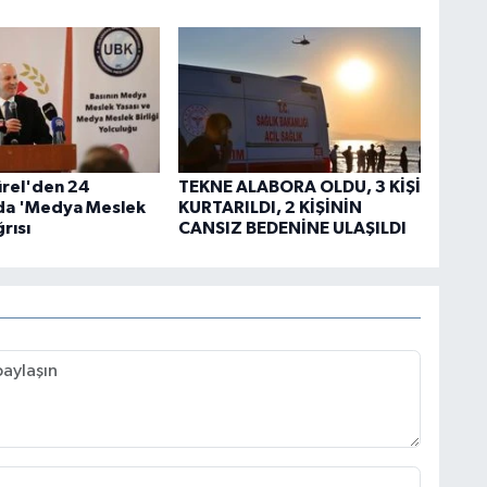
rel'den 24
TEKNE ALABORA OLDU, 3 KİŞİ
a 'Medya Meslek
KURTARILDI, 2 KİŞİNİN
ğrısı
CANSIZ BEDENİNE ULAŞILDI