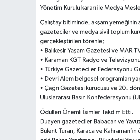
Yönetim Kurulu kararı ile Medya Meslek
Çalıştay bitiminde, akşam yemeğinin 
gazeteciler ve medya sivil toplum kuru
gerçekleştirilen törenle;
• Balıkesir Yaşam Gazetesi ve MAR TV
• Karaman KGT Radyo ve Televizyonu
• Türkiye Gazeteciler Federasyonu Ge
• Devri Alem belgesel programları ya
• Çağrı Gazetesi kurucusu ve 20. dö
Uluslararası Basın Konfederasyonu (UB
Ödülleri Önemli İsimler Takdim Etti.
Duayen gazeteciler Babacan ve Yavuzas
Bülent Turan, Karaca ve Kahraman’ın ödü